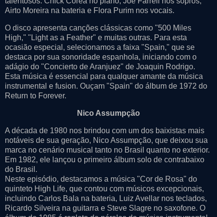
talentosos: Chick Corea no piano, Joe Farrell nos sopros,
Airto Moreira na bateria e Flora Purim nos vocais.
O disco apresenta canções clássicas como "500 Miles
High," "Light as a Feather" e muitas outras. Para esta
ocasião especial, selecionamos a faixa "Spain," que se
destaca por sua sonoridade espanhola, iniciando com o
adágio do "Concierto de Aranjuez" de Joaquin Rodrigo.
Esta música é essencial para qualquer amante da música
instrumental e fusion. Ouçam "Spain" do álbum de 1972 do
Return to Forever.
Nico Assumpção
A década de 1980 nos brindou com um dos baixistas mais
notáveis de sua geração, Nico Assumpção, que deixou sua
marca no cenário musical tanto no Brasil quanto no exterior.
Em 1982, ele lançou o primeiro álbum solo de contrabaixo
do Brasil.
Neste episódio, destacamos a música "Cor de Rosa" do
quinteto High Life, que contou com músicos excepcionais,
incluindo Carlos Bala na bateria, Luiz Avellar nos teclados,
Ricardo Silveira na guitarra e Steve Slagre no saxofone. O