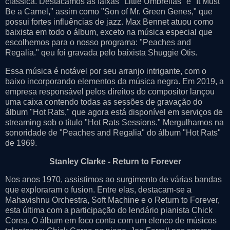
clássica. Destacamos as faixas "Little Umbrellas" e "It Must
Be a Camel," assim como "Son of Mr. Green Genes," que
possui fortes influências de jazz. Max Bennet atuou como
baixista em todo o álbum, exceto na música especial que
escolhemos para o nosso programa: "Peaches and
Regalia." qeu foi gravada pelo baixista Shuggie Otis.
Essa música é notável por seu arranjo intrigante, com o
baixo incorporando elementos da música negra. Em 2019, a
empresa responsável pelos direitos do compositor lançou
uma caixa contendo todas as sessões de gravação do
álbum "Hot Rats," que agora está disponível em serviços de
streaming sob o título "Hot Rats Sessions." Mergulhamos na
sonoridade de "Peaches and Regalia" do álbum "Hot Rats"
de 1969.
Stanley Clarke - Return to Forever
Nos anos 1970, assistimos ao surgimento de várias bandas
que exploraram o fusion. Entre elas, destacam-se a
Mahavishnu Orchestra, Soft Machine e o Return to Forever,
esta última com a participação do lendário pianista Chick
Corea. O álbum em foco conta com um elenco de músicos