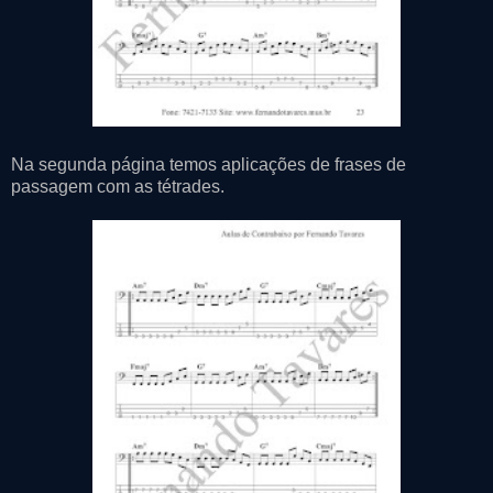
Na segunda página temos aplicações de frases de
passagem com as tétrades.