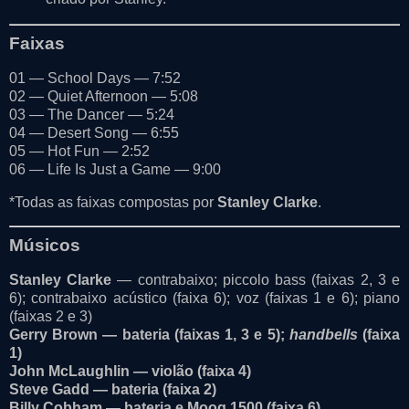
Faixas
01 — School Days — 7:52
02 — Quiet Afternoon — 5:08
03 — The Dancer — 5:24
04 — Desert Song — 6:55
05 — Hot Fun — 2:52
06 — Life Is Just a Game — 9:00
*Todas as faixas compostas por
Stanley Clarke
.
Músicos
Stanley Clarke
— contrabaixo; piccolo bass (faixas 2, 3 e
6); contrabaixo acústico (faixa 6); voz (faixas 1 e 6); piano
(faixas 2 e 3)
Gerry Brown
— bateria (faixas 1, 3 e 5);
handbells
(faixa
1)
John McLaughlin
— violão (faixa 4)
Steve Gadd
— bateria (faixa 2)
Billy Cobham
— bateria e Moog 1500 (faixa 6)