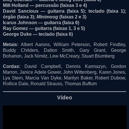
Milt Holland
— percussão (faixas 3 e 4)
David Sancious
— guitarra (faixa 5); teclado (faixa 1);
órgão (faixa 3);
Minimoog
(faixas 2 e 3)
Icarus Johnson
— guitarra (faixa 6)
Ray Gomez
— guitarra (faixas 1, 3 e 5)
George Duke
— teclado (faixa 6)
Metais:
Albert Aarons, William Peterson, Robert Findley,
Buddy Childers, Dalton Smith, Gary Grant, George
Bohanon, Jack Nimitz, Lew McCreary, Stuart Blumberg
Cordas:
David Campbell, Dennis Karmazyn, Gordon
Marron, Janice Adele Gower, John Wittenberg, Karen Jones,
Lya Stern, Marcia Van Dyke, Marilyn Baker, Robert Dubow,
Rollice Dale, Ronald Strauss, Thomas Buffum
Vídeo