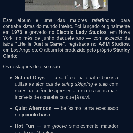
Este álbum é uma das maiores referências para
contrabaixistas do mundo inteiro. Foi lançado originalmente
em
1976
e gravado no
Electric Lady Studios
, em Nova
York, no mês de junho daquele ano — com exceção da
faixa
“Life Is Just a Game”
, registrada no
A&M Studios
,
em Los Angeles. O álbum foi produzido pelo próprio
Stanley
Clarke
.
Os destaques do disco são:
School Days
— faixa-título, na qual o baixista
utiliza as técnicas de
string skipping
e
slap
com
maestria, além de apresentar um dos solos mais
incríveis de contrabaixo que já ouvi.
Quiet Afternoon
— belíssimo tema executado
no
piccolo bass
.
Hot Fun
— um
groove
simplesmente matador
criado por Stanley.