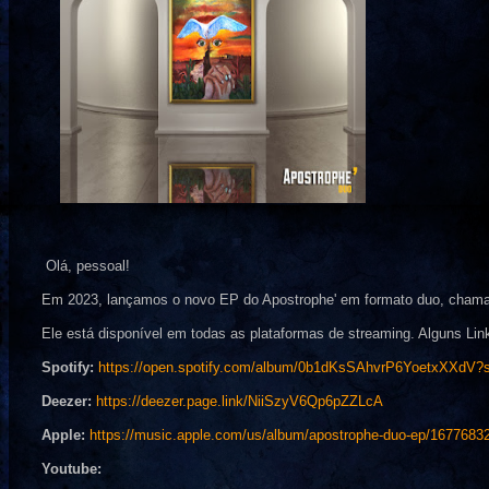
Olá, pessoal!
Em 2023, lançamos o novo EP do Apostrophe' em formato duo, cham
Ele está disponível em todas as plataformas de streaming. Alguns Lin
Spotify:
https://open.spotify.com/album/0b1dKsSAhvrP6YoetxXXdV?
Deezer:
https://deezer.page.link/NiiSzyV6Qp6pZZLcA
Apple:
https://music.apple.com/us/album/apostrophe-duo-ep/1677683
Youtube: