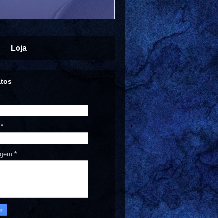
Loja
atos
l
*
agem
*