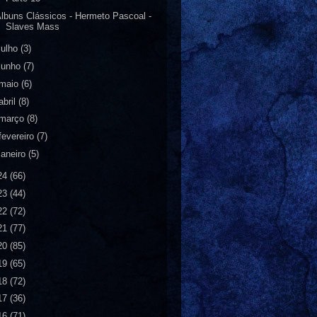
lbuns Clássicos - Hermeto Pascoal -
Slaves Mass
julho
(3)
junho
(7)
maio
(6)
abril
(8)
março
(8)
fevereiro
(7)
janeiro
(5)
24
(66)
23
(44)
22
(72)
21
(77)
20
(85)
19
(65)
18
(72)
17
(36)
16
(71)