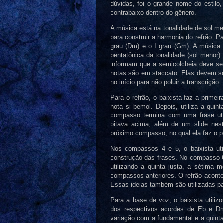
dúvidas, foi o grande nome do estilo,
contrabaixo dentro do gênero.
A música está na tonalidade de sol me
para construir a harmonia do refrão. P
grau (Dm) e o I grau (Gm). A música 
pentatônica da tonalidade (sol menor)
informam que a semicolcheia deve ser
notas são em staccato. Elas devem soa
no início para não poluir a transcrição.
Para o refrão, o baixista faz a prime
nota si bemol. Depois, utiliza a quin
compasso termina com uma frase uti
oitava acima, além de um slide nest
próximo compasso, no qual ela faz o 
Nos compassos 4 e 5, o baixista uti
construção das frases. No compasso 6,
utilizando a quinta justa, a sétima 
compassos anteriores. O refrão aconte
Essas ideias também são utilizadas pa
Para a base de voz, o baixista utiliz
dos respectivos acordes de Eb e Dm
variação com a fundamental e a quint