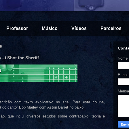
Professor
Músico
Vídeos
Parceiros
25
Cont
- i Shot the Sheriff
Nome
E-mai
Mens
crição com texto explicativo no site. Para esta coluna,
f
do cantor Bob Marley com Aston Barret no baixo.
ão, que inclui diversos estudos sobre contrabaixo, teoria e