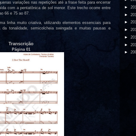
uenas variações nas repetições até a frase feita para encerrar
►
20
ída com a pentatônica de sol menor. Este trecho ocorre entre
ao 66 e 75 ao 87.
►
20
►
20
 linha muito criativa, utilizando elementos essenciais para
a da tonalidade, semicolcheia swingada e muitas pausas e
►
20
►
20
Transcrição
►
20
Página 01
►
20