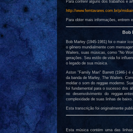
Para conferir alguns dos trabalhos e ar
http://www.femtavares.com.br/p/midia
Para obter mais informações, entrem e
Bob M
Bob Marley (1945-1981) foi o maior íc
o gênero mundialmente com mensagens d
Wailers, suas músicas, como "No Woma
gerações. Seu estilo de vida foi influe
o legado de sua música.
Aston "Family Man" Barrett (1946-) é
da banda de Marley, The Wailers. Com 
moldar o som do reggae moderno. Sua 
foi fundamental para o sucesso dos ál
no desenvolvimento do reggae.
ente
complexidade de suas linhas de baixo.
Esta transcrição foi originalmente pub
Esta música contém uma das linhas