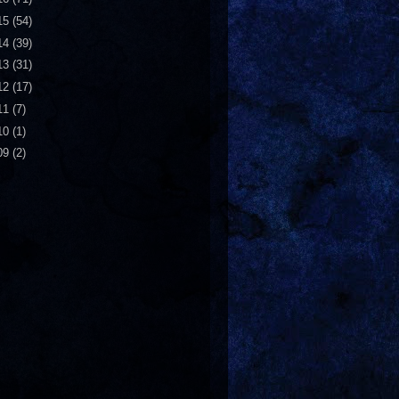
15
(54)
14
(39)
13
(31)
12
(17)
11
(7)
10
(1)
09
(2)