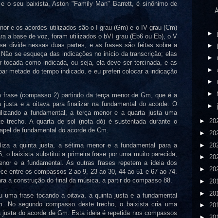
 e o seu baixista, Aston "Family Man" Barrett, é sinônimo de
Á
nor e os acordes utilizados são o I grau (Gm) e o IV grau (Cm)
►
ara a base de voz, foram utilizados o bVI grau (Eb6 ou Eb), o V
se divide nessas duas partes, e as frases são feitas sobre a
►
. Não se esqueça das indicações no início da transcrição; elas
►
 tocada como indicada, ou seja, ela deve ser tercinada, e as
►
r metade do tempo indicado, e eu preferi colocar a indicação
►
►
ira frase (compasso 2) partindo da terça menor de Gm, que é a
ta justa e a oitava para finalizar na fundamental do acorde. O
►
lizando a fundamental, a terça menor e a quarta justa uma
►
20
e trecho. A quarta de sol (nota dó) é sustentada durante o
papel de fundamental do acorde de Cm.
►
20
►
20
liza a quinta justa, a sétima menor e a fundamental para a
 o baixista substitui a primeira frase por uma muito parecida,
►
20
menor e a fundamental. As outras frases repetem a ideia dos
►
20
ce entre os compassos 2 ao 9, 23 ao 30, 44 ao 51 e 67 ao 74.
ra a construção do final da música, a partir do compasso 88.
►
20
►
20
ou uma frase tocando a oitava, a quinta justa e a fundamental
. No segundo compasso deste trecho, o baixista cria uma
►
20
a justa do acorde de Gm. Esta ideia é repetida nos compassos
►
20