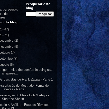
Pesquisar este
blog
al de Vídeos
nando
ares
vo do blog
26
(47)
25
(71)
dezembro
(2)
novembro
(5)
outubro
(7)
setembro
(7)
agosto
(6)
rtigo: I miss the comfort in being sad:
a represe...
s Baixistas de Frank Zappa - Parte 1
issertação de Mestrado: Fernando
Tavares - A Arte...
ranscrição do Mês - Bob Marley - i
Shot the Sheriff
eoria & Análise - Estudos Rítmicos -
Parte 13