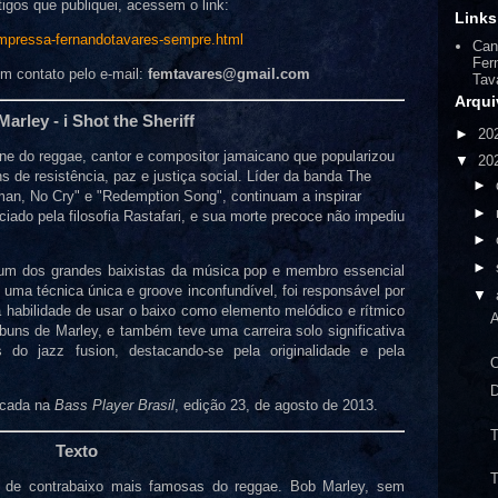
tigos que publiquei, acessem o link:
Links
impressa-fernandotavares-sempre.html
Can
Fer
m contato pelo e-mail:
femtavares@gmail.com
Tav
Arqui
arley - i Shot the Sheriff
►
20
one do reggae, cantor e compositor jamaicano que popularizou
▼
20
e resistência, paz e justiça social. Líder da banda The
►
n, No Cry" e "Redemption Song", continuam a inspirar
►
nciado pela filosofia Rastafari, e sua morte precoce não impediu
►
►
 um dos grandes baixistas da música pop e membro essencial
uma técnica única e groove inconfundível, foi responsável por
▼
habilidade de usar o baixo como elemento melódico e rítmico
A
buns de Marley, e também teve uma carreira solo significativa
s do jazz fusion, destacando-se pela originalidade e pela
O
D
licada na
Bass Player Brasil
, edição 23, de agosto de 2013.
T
Texto
T
 de contrabaixo mais famosas do reggae. Bob Marley, sem