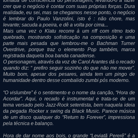
tomada de consciência do personagem, levando-o a fazer
crer que o negócio é contar com suas próprias forças. Dura
realidade, eu sei, mas se chegamos nesse ponto, o negócio
é lembrar do Paulo Vanzolini, isto é : não chore, mas
levante; sacuda a poeira, e dê a volta por cima...
Mais uma vez o Klatu recorre à um riff com ritmo todo
quebrado, mostrando sofisticação na composição e uma
parte mais pesada que lembrou-me o Bachman Turner
Overdrive, porque traz o elemento Pop também, marca
registrada daquela boa banda canadense.
O personagem, através da voz de Carol Arantes dá o recado
quando diz: “ prefiro seguir sozinho do que não me mover”.
Muito bom, apesar dos pesares, ainda tem um pingo de
humanidade dentro desse combalido zumbi pós moderno.
“O vislumbre” é o sentimento e o nome da canção, “Hora de
Acordar”. Aqui, o recado é instrumental e trata-se de um
tema versado pelo Jazz-Rock setentista, bem naquela ideia
da pegada Rocker x swing da Black Music. Parece música
de um disco qualquer do “Return to Forever”, impressiona
pela técnica e balanço.
Hora de dar nome aos bois, o grande “Leviatã Pererê” é a