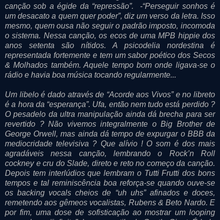
canção sob a égide da “repressão”. -“Perseguir sonhos é
um desacato a quem quer poder”, diz um verso da letra. Isso
mesmo, quem ousa não seguir o padrão imposto, incomoda
o sistema. Nessa canção, os ecos de uma MPB hippie dos
anos setenta são nítidos. A psicodelia nordestina é
representada fortemente e tem um sabor poético dos Secos
& Molhados também. Aquele tempo bom onde ligava-se o
rádio e havia boa música tocando regularmente...
Um libelo é dado através de “Acorde aos Vivos” e no libreto
é a hora da “esperança”. Ufa, então nem tudo está perdido ?
O pesadelo da ultra manipulação ainda dá brecha para ser
revertido ? Não vivemos integralmente o Big Brother de
George Orwell, mas ainda dá tempo de expurgar o BBB da
mediocridade televisiva ? Que alívio ! O som é dos mais
agradáveis nessa canção, lembrando o Rock’n Roll
cockney e cru do Slade, direto e reto no começo da canção.
Depois tem interlúdios que lembram o Tutti Frutti dos bons
tempos e tal reminiscência boa reforça-se quando ouve-se
os backing vocals cheios de “uh uhs” afinados e doces,
remetendo aos gêmeos vocalistas, Rubens & Beto Nardo. E
por fim, uma dose de sofisticação ao mostrar um looping