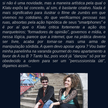
si não é uma novidade, mas a maneira artística pela qual o
Klatu expôs tal conceito, aí sim, é bastante criativo. Nada é
mais significativo para ilustrar o filme de zumbis em que
vivemos no cotidiano, do que verificarmos pessoas nas
ruas, absortas pela ação hipnótica de seus “smartphones” e
é por aí que o Klatu critica fortemente a ação dos
marqueteiros; “formadores de opinião”, governos e mídia, e
nessa lógica, parece que a internet, que na prática deveria
ser livre, acaba por tornar-se mais uma arma de
manipulação sórdida. A quem devo apoiar agora ? Vou bater
minha panelinha na varanda gourmet do meu apartamento a
favor de A ou B ? Tanto faz, pois você já "dançou" só por ter
obedecido a ordem para ser um "percussionista útil",
digamos assim...