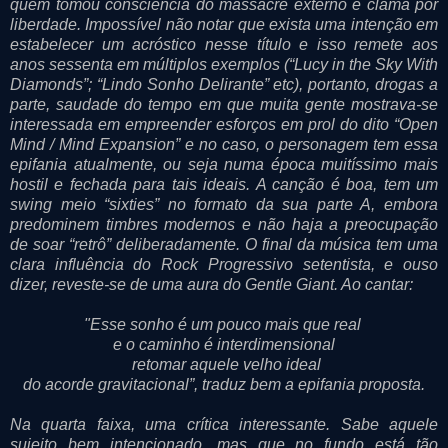
quem tomou consciência do massacre externo e clama por
liberdade. Impossível não notar que exista uma intenção em
estabelecer um acróstico nesse título e isso remete aos
anos sessenta em múltiplos exemplos (“Lucy in the Sky With
Diamonds”; “Lindo Sonho Delirante” etc), portanto, drogas a
parte, saudade do tempo em que muita gente mostrava-se
interessada em empreender esforços em prol do dito “Open
Mind / Mind Expansion” e no caso, o personagem tem essa
epifania atualmente, ou seja numa época muitíssimo mais
hostil e fechada para tais ideais. A canção é boa, tem um
swing meio “sixties” no formato da sua parte A, embora
predominem timbres modernos e não haja a preocupação
de soar “retrô” deliberadamente. O final da música tem uma
clara influência do Rock Progressivo setentista, e ouso
dizer, reveste-se de uma aura do Gentle Giant. Ao cantar:
"Esse sonho é um pouco mais que real
e o caminho é interdimensional
retomar aquele velho ideal
do acorde gravitacional”, traduz bem a epifania proposta.
Na quarta faixa, uma crítica interessante. Sabe aquele
sujeito bem intencionado, mas que no fundo está tão