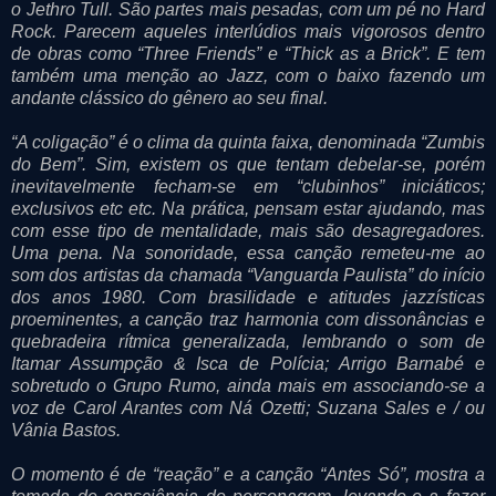
o Jethro Tull. São partes mais pesadas, com um pé no Hard
Rock. Parecem aqueles interlúdios mais vigorosos dentro
de obras como “Three Friends” e “Thick as a Brick”. E tem
também uma menção ao Jazz, com o baixo fazendo um
andante clássico do gênero ao seu final.
“A coligação” é o clima da quinta faixa, denominada “Zumbis
do Bem”. Sim, existem os que tentam debelar-se, porém
inevitavelmente fecham-se em “clubinhos” iniciáticos;
exclusivos etc etc. Na prática, pensam estar ajudando, mas
com esse tipo de mentalidade, mais são desagregadores.
Uma pena. Na sonoridade, essa canção remeteu-me ao
som dos artistas da chamada “Vanguarda Paulista” do início
dos anos 1980. Com brasilidade e atitudes jazzísticas
proeminentes, a canção traz harmonia com dissonâncias e
quebradeira rítmica generalizada, lembrando o som de
Itamar Assumpção & Isca de Polícia; Arrigo Barnabé e
sobretudo o Grupo Rumo, ainda mais em associando-se a
voz de Carol Arantes com Ná Ozetti; Suzana Sales e / ou
Vânia Bastos.
O momento é de “reação” e a canção “Antes Só”, mostra a