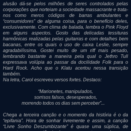
alusão dá-se pelos milhões de seres controlados pelas
corporações que norteiam a sociedade massacrante e trata-
nos como meros códigos de barras ambulantes e
“consumidores” de alguma coisa, para o benefício deles,
exclusivamente. Com clima de balada, lembra o Pink Floyd
em alguns aspectos. Gosto das delicadas tessituras
harmônicas realizadas pelas guitarras e com detalhes bem
bacanas, entre os quais o uso de caixa Leslie, sempre
agradabilíssima. Gostei muito de um riff mais pesado,
lembrando bastante a maneira pela qual o Jethro Tull
expressava volúpia ao passar da docilidade Folk para o
Hard Rock. Acho que o Klatu acertou nessa transição
também.
Na letra, Carol escreveu versos fortes. Destaco:
“Marionetes, manipulados,
sorrisos falsos, desesperados,
morrendo todos os dias sem perceber”...
Chega a terceira canção e o momento da história é o da
“epifania”. Hora de sonhar livremente e assim, a canção
“Livre Sonho Deszumbizante” é quase uma súplica, de