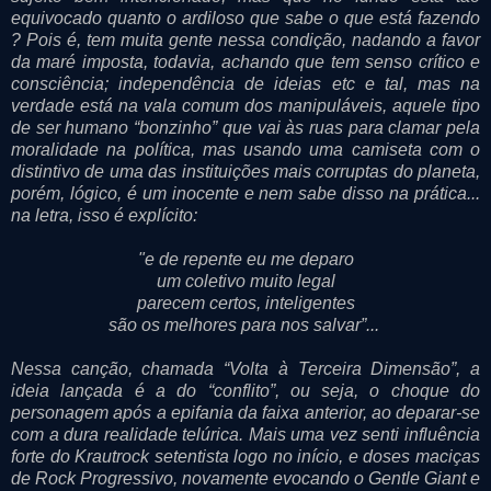
equivocado quanto o ardiloso que sabe o que está fazendo
? Pois é, tem muita gente nessa condição, nadando a favor
da maré imposta, todavia, achando que tem senso crítico e
consciência; independência de ideias etc e tal, mas na
verdade está na vala comum dos manipuláveis, aquele tipo
de ser humano “bonzinho” que vai às ruas para clamar pela
moralidade na política, mas usando uma camiseta com o
distintivo de uma das instituições mais corruptas do planeta,
porém, lógico, é um inocente e nem sabe disso na prática...
na letra, isso é explícito:
"e de repente eu me deparo
um coletivo muito legal
parecem certos, inteligentes
são os melhores para nos salvar”...
Nessa canção, chamada “Volta à Terceira Dimensão”, a
ideia lançada é a do “conflito”, ou seja, o choque do
personagem após a epifania da faixa anterior, ao deparar-se
com a dura realidade telúrica. Mais uma vez senti influência
forte do Krautrock setentista logo no início, e doses maciças
de Rock Progressivo, novamente evocando o Gentle Giant e