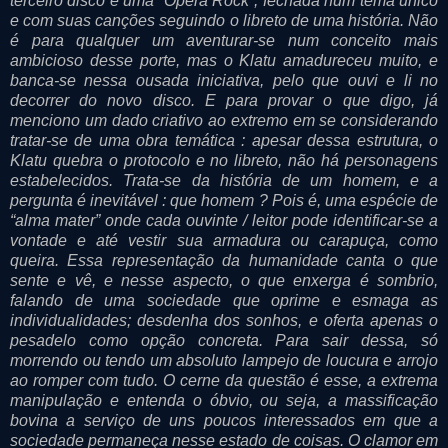
terceiro disco é uma “Opera Rock”, fechada num tema único
e com suas canções seguindo o libreto de uma história. Não
é para qualquer um aventurar-se num conceito mais
ambicioso desse porte, mas o Klatu amadureceu muito, e
banca-se nessa ousada iniciativa, pelo que ouvi e li no
decorrer do novo disco. E para provar o que digo, já
menciono um dado criativo ao extremo em se considerando
tratar-se de uma obra temática : apesar dessa estrutura, o
Klatu quebra o protocolo e no libreto, não há personagens
estabelecidos. Trata-se da história de um homem, e a
pergunta é inevitável : que homem ? Pois é, uma espécie de
“alma mater” onde cada ouvinte / leitor pode identificar-se a
vontade e até vestir sua armadura ou carapuça, como
queira. Essa representação da humanidade canta o que
sente e vê, e nesse aspecto, o que enxerga é sombrio,
falando de uma sociedade que oprime e esmaga as
individualidades; desdenha dos sonhos, e oferta apenas o
pesadelo como opção concreta. Para sair dessa, só
morrendo ou tendo um absoluto lampejo de loucura e arrojo
ao romper com tudo. O cerne da questão é esse, a extrema
manipulação e entenda o óbvio, ou seja, a massificação
bovina a serviço de uns poucos interessados em que a
sociedade permaneça nesse estado de coisas. O clamor em