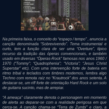
Na primeira faixa, o conceito do “espaço / tempo” , anuncia a
canção denominada “Sobrevivendo”. Tema instrumental e
curto, tem a função clara de ser uma “Overture”, típico
recurso da tradição das óperas convencionais, e também
usado em diversas “Óperas-Rock” famosas nos anos 1960 /
1970 (“Tommy”; “Quadrophenia”; “Victoria”; “Jesus Christ
Superstar” etc). Com uma intervenção forte de bateria em
ritmo tribal e teclados com timbres modernos, lembra algo
Techno com remota raiz no “Krautrock” dos anos setenta. A
destacar-se, um riff forte de orientação Hard Rock e um solo
de guitarra sucinto, mas de arrepiar.
“A ameaça” claramente denota o personagem em momento
de alerta ao deparar-se com a realidade perigosa em que
cerca-se. A canção chama-se “Terra de Zumbi” e claro, a