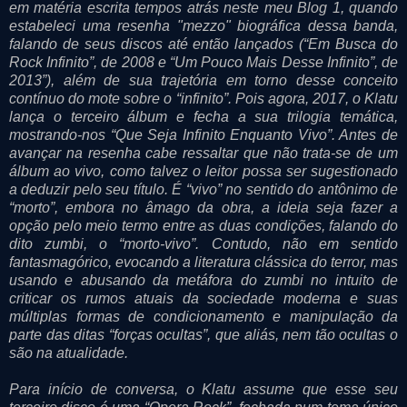
em matéria escrita tempos atrás neste meu Blog 1, quando
estabeleci uma resenha "mezzo" biográfica dessa banda,
falando de seus discos até então lançados (“Em Busca do
Rock Infinito”, de 2008 e “Um Pouco Mais Desse Infinito”, de
2013”), além de sua trajetória em torno desse conceito
contínuo do mote sobre o “infinito”. Pois agora, 2017, o Klatu
lança o terceiro álbum e fecha a sua trilogia temática,
mostrando-nos “Que Seja Infinito Enquanto Vivo”. Antes de
avançar na resenha cabe ressaltar que não trata-se de um
álbum ao vivo, como talvez o leitor possa ser sugestionado
a deduzir pelo seu título. É “vivo” no sentido do antônimo de
“morto”, embora no âmago da obra, a ideia seja fazer a
opção pelo meio termo entre as duas condições, falando do
dito zumbi, o “morto-vivo”. Contudo, não em sentido
fantasmagórico, evocando a literatura clássica do terror, mas
usando e abusando da metáfora do zumbi no intuito de
criticar os rumos atuais da sociedade moderna e suas
múltiplas formas de condicionamento e manipulação da
parte das ditas “forças ocultas”, que aliás, nem tão ocultas o
são na atualidade.
Para início de conversa, o Klatu assume que esse seu