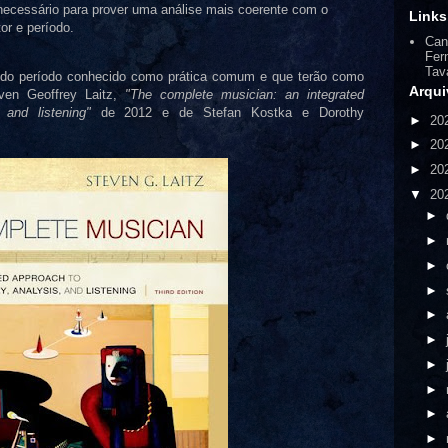
 necessário para prover uma análise mais coerente com o
Links
r e período.
Can
Fer
Tav
 do período conhecido como prática comum e que terão como
Arqui
even Geoffrey Laitz,
"The complete musician: an integrated
 and listening"
de 2012 e de Stefan Kostka e Dorothy
►
20
►
20
►
20
▼
20
►
►
►
►
►
►
►
►
►
►