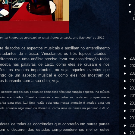
►
▼
D
T
: an integrated approach to tonal theory, analysis, and listening"
de 2012
T
te de todos os aspectos musicais e auxiliam no entendimento
studantes de música. Vinculamos os três tópicos citados -
►
20
editamos que uma análise precisa levar em consideração todos
erceba nas palavras de Laitz, como eles se cruzam e nos
►
20
s, os eventos importantes, ou seja, aqueles eventos que
►
20
entro de um aspecto musical e como eles nos mostram os
s transmitir com a sua obra, veja:
►
20
►
20
 ocorrem depois das barras de compasso têm uma função especial na música
►
20
 são acentuadas. Eventos musicais acentuados se destacam porque nossa
►
20
aída para eles. [...] Uma razão pela qual nossa atenção é atraída para um
 ele anuncia algo novo ou diferente, como uma mudança no padrão" (LAITZ,
►
20
►
20
ores de todas as ocorrências que ocorrerão em outras partes
►
20
com o decorrer dos estudos compreenderemos melhor estes
►
20