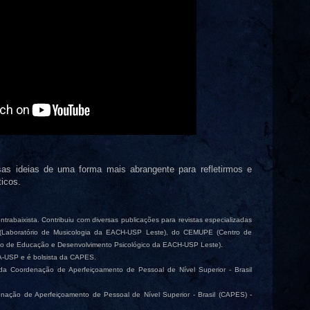
as ideias de uma forma mais abrangente para refletirmos e
icos.
trabaixista. Contribuiu com diversas publicações para revistas especializadas
Laboratório de Musicologia da EACH-USP Leste), do CEMUPE (Centro de
io de Educação e Desenvolvimento Psicológico da EACH-USP Leste).
A-USP e é bolsista da CAPES.
 da Coordenação de Aperfeiçoamento de Pessoal de Nível Superior - Brasil
enação de Aperfeiçoamento de Pessoal de Nível Superior - Brasil (CAPES) -