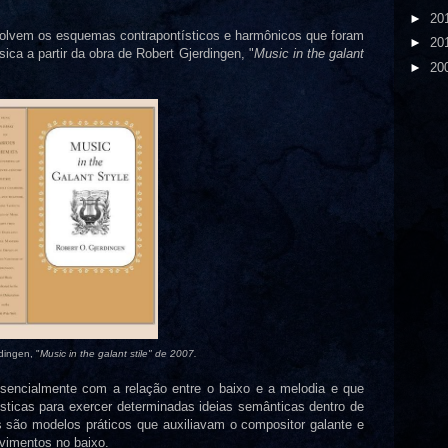
►
20
lvem os esquemas contrapontísticos e harmônicos que foram
►
20
ca a partir da obra de Robert Gjerdingen, "
Music in the galant
►
20
dingen, "
Music in the galant stile" de 2007.
sencialmente com a relação entre o baixo e a melodia e que
sticas para exercer determinadas ideias semânticas dentro de
ão modelos práticos que auxiliavam o compositor galante e
vimentos no baixo.