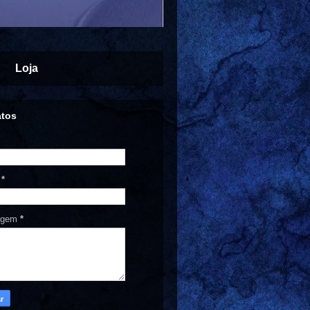
Loja
atos
l
*
agem
*