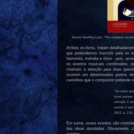
Steven Geoffrey Laitz,
"The complete musician
Ambos os livros, tratam detalhadamen
que pretendemos trasmitir para os e
harmonia, melodia e ritmo - pois, acr
os eventos musicais combinados, p
chamam a atenção para duas questõe
ocorrem em determinados pontos d
caminhos que o compositor pretende no
"As notas que
tonal porque
atenção é atr
evento é que
2012, p. 2-3).
Em suma, esses eventos são controlad
das obras abordadas. Obviamente, 
eventos.