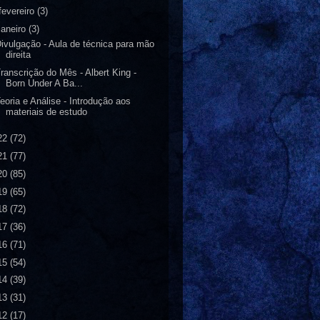
fevereiro
(3)
janeiro
(3)
ivulgação - Aula de técnica para mão
direita
ranscrição do Mês - Albert King -
Born Under A Ba...
eoria e Análise - Introdução aos
materiais de estudo
22
(72)
21
(77)
20
(85)
19
(65)
18
(72)
17
(36)
16
(71)
15
(54)
14
(39)
13
(31)
12
(17)