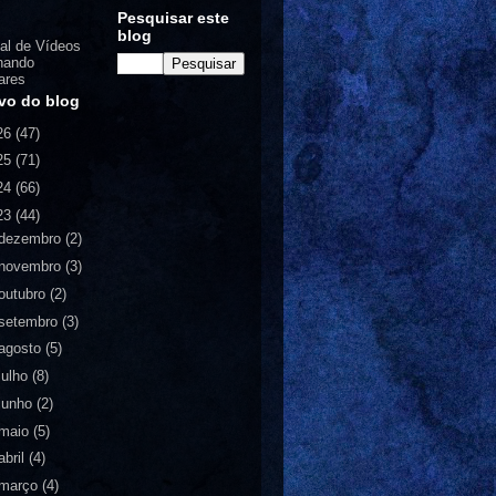
Pesquisar este
blog
al de Vídeos
nando
ares
vo do blog
26
(47)
25
(71)
24
(66)
23
(44)
dezembro
(2)
novembro
(3)
outubro
(2)
setembro
(3)
agosto
(5)
julho
(8)
junho
(2)
maio
(5)
abril
(4)
março
(4)