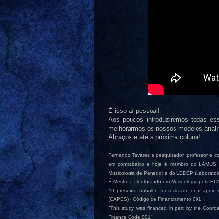
É isso aí pessoal!
Aos poucos introduziremos todas ess
melhorarmos os nossos modelos analít
Abraços e até a próxima coluna!
Fernando Tavares é pesquisador, professor e con
em contrabaixo e hoje é membro do LAMUS (
Musicologia de Penedo) e do LEDEP (Laboratór
É Mestre e Doutorando em Musicologia pela EC
"O presente trabalho foi realizado com apoio
(CAPES) - Código de Financiamento 001
"This study was financed in part by the Coord
Finance Code 001"