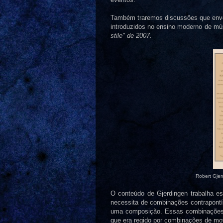
Também traremos discussões que envo
introduzidos no ensino moderno de músi
stile" de 2007.
Robert Gjer
O conteúdo de Gjerdingen trabalha es
necessita de combinações contrapontí
uma composição. Essas combinações s
que era regido por combinações de mo