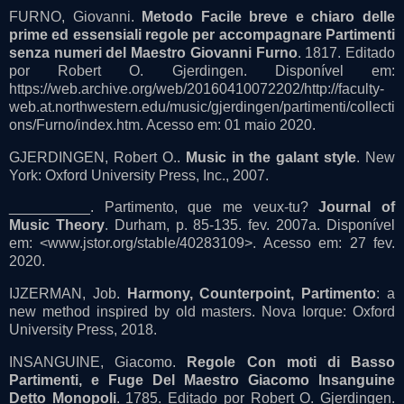
FURNO, Giovanni.
Metodo Facile breve e chiaro delle
prime ed essensiali regole per accompagnare Partimenti
senza numeri del Maestro Giovanni Furno
. 1817. Editado
por Robert O. Gjerdingen. Disponível em:
https://web.archive.org/web/20160410072202/http://faculty-
web.at.northwestern.edu/music/gjerdingen/partimenti/collecti
ons/Furno/index.htm. Acesso em: 01 maio 2020.
GJERDINGEN, Robert O..
Music in the galant style
. New
York: Oxford University Press, Inc., 2007.
__________. Partimento, que me veux-tu?
Journal of
Music Theory
. Durham, p. 85-135. fev. 2007a. Disponível
em: <www.jstor.org/stable/40283109>. Acesso em: 27 fev.
2020.
IJZERMAN, Job.
Harmony, Counterpoint, Partimento
: a
new method inspired by old masters. Nova Iorque: Oxford
University Press, 2018.
INSANGUINE, Giacomo.
Regole Con moti di Basso
Partimenti, e Fuge Del Maestro Giacomo Insanguine
Detto Monopoli
. 1785. Editado por Robert O. Gjerdingen.