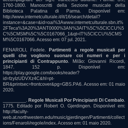
1760-1800. Manoscritti della Sezione musicale della
Biblioteca Palatina di Parma. Disponível em:
http://www.internetculturale.it/it/16/search/detail?
instance=&case=&id=oai%3Awww.internetculturale.sbn.it%
2FTeca%3A20%3ANT0000%3AN%3AIT%5C%5CICCU%5
C%5CMSM%5C%5C0167066_1&qt=IT%5CICCU%5CMS
M%5C0167066. Acesso em: 07 jul. 2021.
FENAROLI, Fedele.
Partimenti a regole musicali per
quelli che vogliono suonare coi numeri e per i
principianti di Contrappunto
. Milão: Giovanni Ricordi,
1847. 152 p. Disponível em:
https://play.google.com/books/reader?
id=fzyIzUDVXz4C&hl=pt-
BR&printsec=frontcover&pg=GBS.PA6. Acesso em: 01 maio
2020.
_________.
Regole Musicali Por Principianti Di Cembalo
.
1775. Editado por Robert O. Gjerdingen. Disponível em:
http://faculty-
web.at.northwestern.edu/music/gjerdingen/Partimenti/collect
ions/Fenaroli/regole/index. Acesso em: 01 maio 2020.