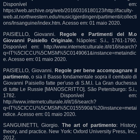
Disponível em:
https://web.archive.org/web/20160316180123/http://faculty-
web.at.northwestern.edu/music/gjerdingen/partimenti/collecti
ons/Insanguine/index.htm. Acesso em: 01 maio 2020.
PAISIELLO, Giovanni.
Regole e Partimenti del M.o
Giovanni Paisiello Originale.
Nápoles: S.i., 1761-1790.
Disponível em: http://www.internetculturale.it/it/16/search?
q=IT%5CICCU%5CMSM%5C0149061&instance=metaindic
e. Acesso em: 01 maio 2020.
PAISIELLO, Giovanni.
Regole per bene accompagnare il
partimento
, o sia il Basso fondamentale sopra il cembalo di
Giovanni Paisiello fatte per'uso di S.M.I. La Gran duchessa
di tutte Le Russie [MANOSCRITTO]. São Petersburgo: S.i.,
1782. Disponível em:
http://www.internetculturale.it/it/16/search?
q=IT%5CICCU%5CMSM%5C0155590&%20instance=metai
ndice. Acesso em: 01 maio 2020.
SANGUINETTI, Giorgio.
The art of partimento
: History,
theory, and practice. New York: Oxford University Press, Inc.,
2012.