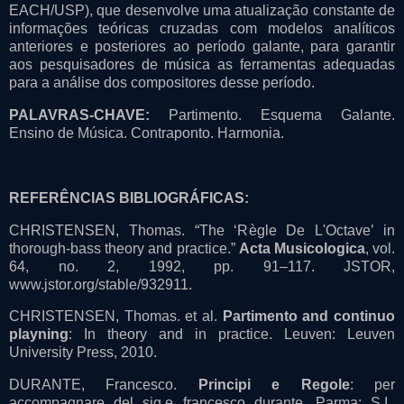
EACH/USP), que desenvolve uma atualização constante de
informações teóricas cruzadas com modelos analíticos
anteriores e posteriores ao período galante, para garantir
aos pesquisadores de música as ferramentas adequadas
para a análise dos compositores desse período.
PALAVRAS-CHAVE:
Partimento. Esquema Galante.
Ensino de Música. Contraponto. Harmonia.
REFERÊNCIAS BIBLIOGRÁFICAS:
CHRISTENSEN, Thomas. “The ‘Règle De L'Octave’ in
thorough-bass theory and practice.”
Acta Musicologica
, vol.
64, no. 2, 1992, pp. 91–117. JSTOR,
www.jstor.org/stable/932911.
CHRISTENSEN, Thomas. et al.
Partimento and continuo
playning
: In theory and in practice. Leuven: Leuven
University Press, 2010.
DURANTE, Francesco.
Principi e Regole
: per
accompagnare del sig.e francesco durante. Parma: S.I.,