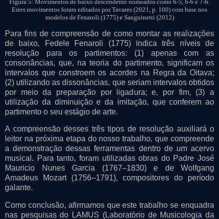
Figura 5: Movimentos de baixo descendente nomeados como 6-5, 6-6 e 7-6.
Estes movimentos foram editados por Tavares (2021, p. 100) com base nos
modelos de Fenaroli (1775) e Sanguinetti (2012)
Para fins de compreensão de como montar as realizações
de baixo, Fedele Fenaroli (1775) indica três níveis de
resolução para os partimentos: (1) apenas com as
consonâncias, que, na teoria do partimento, significam os
intervalos que constroem os acordes na Regra da Oitava;
(2) utilizando as dissonâncias, que seriam intervalos obtidos
por meio da preparação por ligadura; e, por fim, (3) a
utilização da diminuição e da imitação, que conferem ao
partimento o seu estágio de arte.
A compreensão desses três tipos de resolução auxiliará o
leitor na próxima etapa do nosso trabalho, que compreende
a demonstração dessas ferramentas dentro de um acervo
musical. Para tanto, foram utilizadas obras do Padre José
Mauricio Nunes Garcia (1767–1830) e de Wolfgang
Amadeus Mozart (1756–1791), compositores do período
galante.
Como conclusão, afirmamos que este trabalho se enquadra
nas pesquisas do LAMUS (Laboratório de Musicologia da