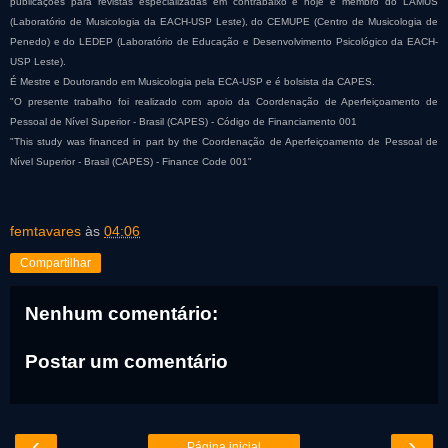
publicações para revistas especializadas em contrabaixo e hoje é membro do LAMUS
(Laboratório de Musicologia da EACH-USP Leste), do CEMUPE (Centro de Musicologia de
Penedo) e do LEDEP (Laboratório de Educação e Desenvolvimento Psicológico da EACH-
USP Leste).
É Mestre e Doutorando em Musicologia pela ECA-USP e é bolsista da CAPES.
"O presente trabalho foi realizado com apoio da Coordenação de Aperfeiçoamento de
Pessoal de Nível Superior - Brasil (CAPES) - Código de Financiamento 001
"This study was financed in part by the Coordenação de Aperfeiçoamento de Pessoal de
Nível Superior - Brasil (CAPES) - Finance Code 001"
femtavares
às
04:06
Compartilhar
Nenhum comentário:
Postar um comentário
‹
›
Página inicial