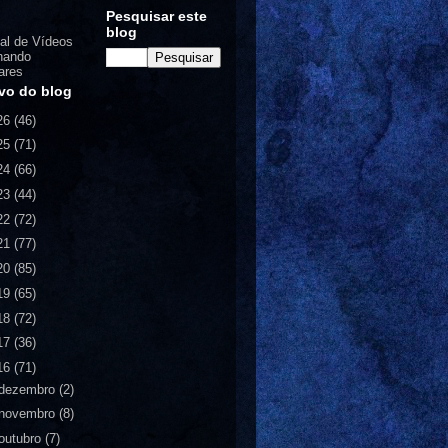
Pesquisar este
blog
al de Vídeos
nando
ares
vo do blog
26
(46)
25
(71)
24
(66)
23
(44)
22
(72)
21
(77)
20
(85)
19
(65)
18
(72)
17
(36)
16
(71)
dezembro
(2)
novembro
(8)
outubro
(7)