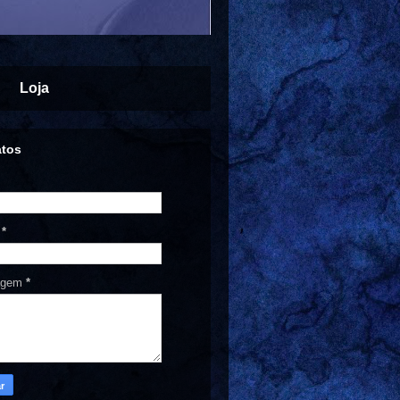
Loja
atos
l
*
agem
*