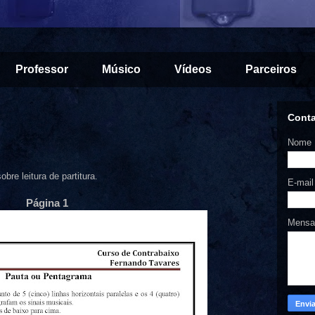
Professor
Músico
Vídeos
Parceiros
Cont
Nome
e leitura de partitura.
E-mai
Página 1
Mens