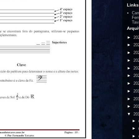
Links
Can
Fer
Tav
Arqui
►
20
►
20
►
20
►
20
►
20
►
20
►
20
►
20
►
20
►
20
▼
20
►
►
►