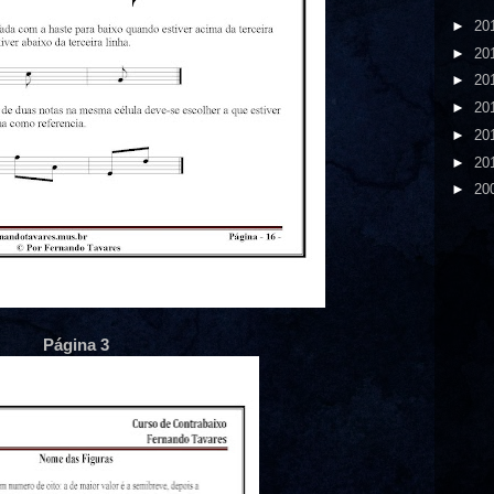
►
20
►
20
►
20
►
20
►
20
►
20
►
20
Página 3