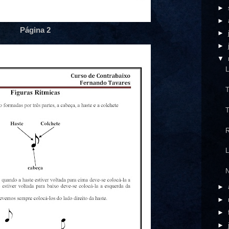
►
►
Página 2
►
►
▼
L
T
T
R
L
N
►
►
►
►