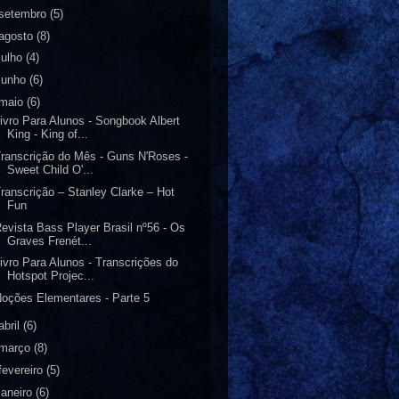
setembro
(5)
agosto
(8)
julho
(4)
junho
(6)
maio
(6)
ivro Para Alunos - Songbook Albert
King - King of...
ranscrição do Mês - Guns N'Roses -
Sweet Child O'...
ranscrição – Stanley Clarke – Hot
Fun
evista Bass Player Brasil nº56 - Os
Graves Frenét...
ivro Para Alunos - Transcrições do
Hotspot Projec...
oções Elementares - Parte 5
abril
(6)
março
(8)
fevereiro
(5)
janeiro
(6)