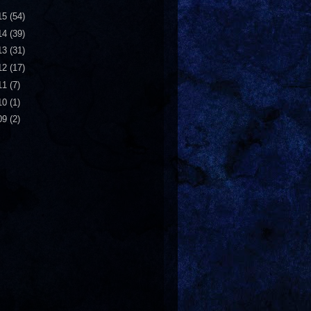
15
(54)
14
(39)
13
(31)
12
(17)
11
(7)
10
(1)
09
(2)