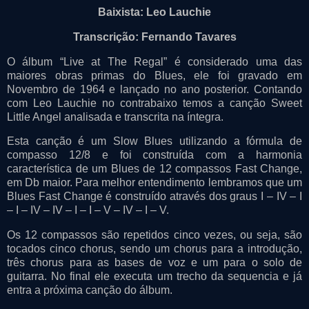
Baixista: Leo Lauchie
Transcrição: Fernando Tavares
O álbum “Live at The Regal” é considerado uma das
maiores obras primas do Blues, ele foi gravado em
Novembro de 1964 e lançado no ano posterior. Contando
com Leo Lauchie no contrabaixo temos a canção Sweet
Little Angel analisada e transcrita na íntegra.
Esta canção é um Slow Blues utilizando a fórmula de
compasso 12/8 e foi construída com a harmonia
característica de um Blues de 12 compassos Fast Change,
em Db maior. Para melhor entendimento lembramos que um
Blues Fast Change é construído através dos graus I – IV – I
– I – IV – IV – I – I – V – IV – I – V.
Os 12 compassos são repetidos cinco vezes, ou seja, são
tocados cinco chorus, sendo um chorus para a introdução,
três chorus para as bases de voz e um para o solo de
guitarra. No final ele executa um trecho da sequencia e já
entra a próxima canção do álbum.