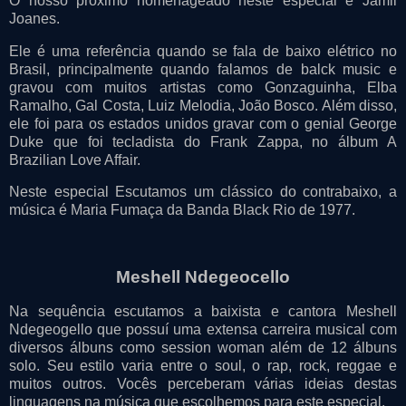
O nosso próximo homenageado neste especial é Jamil
Joanes.
Ele é uma referência quando se fala de baixo elétrico no
Brasil, principalmente quando falamos de balck music e
gravou com muitos artistas como Gonzaguinha, Elba
Ramalho, Gal Costa, Luiz Melodia, João Bosco. Além disso,
ele foi para os estados unidos gravar com o genial George
Duke que foi tecladista do Frank Zappa, no álbum A
Brazilian Love Affair.
Neste especial Escutamos um clássico do contrabaixo, a
música é Maria Fumaça da Banda Black Rio de 1977.
Meshell Ndegeocello
Na sequência escutamos a baixista e cantora Meshell
Ndegeogello que possuí uma extensa carreira musical com
diversos álbuns como session woman além de 12 álbuns
solo. Seu estilo varia entre o soul, o rap, rock, reggae e
muitos outros. Vocês perceberam várias ideias destas
linguagens na música que escolhemos para este especial.