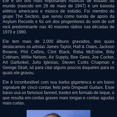
Ele é um dos mais importantes músicos de estúdio do
mundo (nascido em 28 de maio de 1947) é um baixista
elétrico americano e músico de estúdio. Foi membro do
grupo The Section, que serviu como banda de apoio da
Asylum Records e foi um dos progenitores do som de soft
rock predominante nas 40 maiores rádios nas décadas de
1970 e 1980.
Ele tem mais de 2.000 álbuns gravados, dos quais
destacamos os artistas James Taylor, Hall & Oates, Jackson
Browne, Phil Collins, Clint Black, Reba McEntire, Billy
Cobham, Willie Nelson, Air Supply, Bee Gees, Joe Cocker,
Art Garfunkel, Julio Iglesias, Steven Curtis Chapman e
George Strait, só para citar alguns poucos daqueles para os
quais ele gravou.
Ele é inconfundível com sua barba gigantesca e um baixo
signature de cinco cordas feito pela Dingwall Guitars. Esse
baixo usa os famosos fanned, trastes em formato de leque, o
que resulta em cordas graves mais longas e cordas agudas
mais curtas.