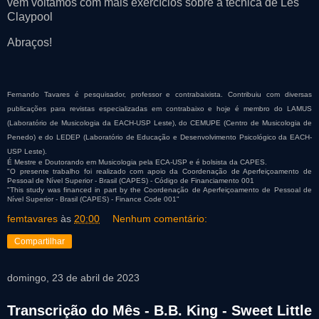
vem voltamos com mais exercícios sobre a técnica de Les
Claypool
Abraços!
Fernando Tavares é pesquisador, professor e contrabaixista. Contribuiu com diversas
publicações para revistas especializadas em contrabaixo e hoje é membro do LAMUS
(Laboratório de Musicologia da EACH-USP Leste), do CEMUPE (Centro de Musicologia de
Penedo) e do LEDEP (Laboratório de Educação e Desenvolvimento Psicológico da EACH-
USP Leste).
É Mestre e Doutorando em Musicologia pela ECA-USP e é bolsista da CAPES.
"O presente trabalho foi realizado com apoio da Coordenação de Aperfeiçoamento de
Pessoal de Nível Superior - Brasil (CAPES) - Código de Financiamento 001
"This study was financed in part by the Coordenação de Aperfeiçoamento de Pessoal de
Nível Superior - Brasil (CAPES) - Finance Code 001"
femtavares
às
20:00
Nenhum comentário:
Compartilhar
domingo, 23 de abril de 2023
Transcrição do Mês - B.B. King - Sweet Little