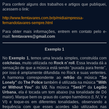
Para conferir alguns dos trabalhos e artigos que publiquei,
acessem o link:
http://www.femtavares.com.br/p/midiaimpressa-
fernandotavares-sempre.html
Para obter mais informações, entrem em contato pelo e-
mail:
femtavares@gmail.com
Exemplo 1
No
Exemplo 1
, temos uma levada simples, construída com
colcheias
, muito utilizada no
Rock n’ roll
. Essa levada dá a
sensação de que a música está sendo "puxada para frente",
por isso é amplamente difundida no Rock e suas vertentes.
A harmonia correspondente ao
refrão
da música
"So
Lonely"
do
The Police
também é utilizada na música
"With
or Without You"
do
U2
. Na música
"Será?"
da
Legião
Urbana
, ela é tocada um tom abaixo (na tonalidade de Dó
maior). Marque bem os graus do campo harmônico (I, IV, V e
VI) e toque-os em diferentes tonalidades, observando a
frequência com que esses acordes são utilizados nas