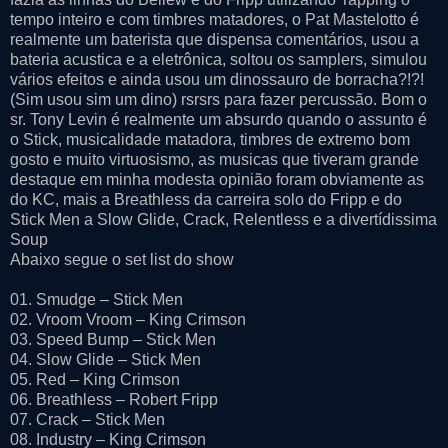
tempo inteiro e com timbres matadores, o Pat Mastelotto é
realmente um baterista que dispensa comentários, usou a
bateria acustica e a eletrônica, soltou os samplers, simulou
vários efeitos e ainda usou um dinossauro de borracha?!?!
(Sim usou sim um dino) rsrsrs para fazer percussão. Bom o
sr. Tony Levin é realmente um absurdo quando o assunto é
o Stick, musicalidade matadora, timbres de extremo bom
gosto e muito virtuosismo, as musicas que tiveram grande
destaque em minha modesta opinião foram obviamente as
do KC, mais a Breathless da carreira solo do Fripp e do
Stick Men a Slow Glide, Crack, Relentless e a divertídissima
Soup
Abaixo segue o set list do show
01. Smudge – Stick Men
02. Vroom Vroom – King Crimson
03. Speed Bump – Stick Men
04. Slow Glide – Stick Men
05. Red – King Crimson
06. Breathless – Robert Fripp
07. Crack – Stick Men
08. Industry – King Crimson