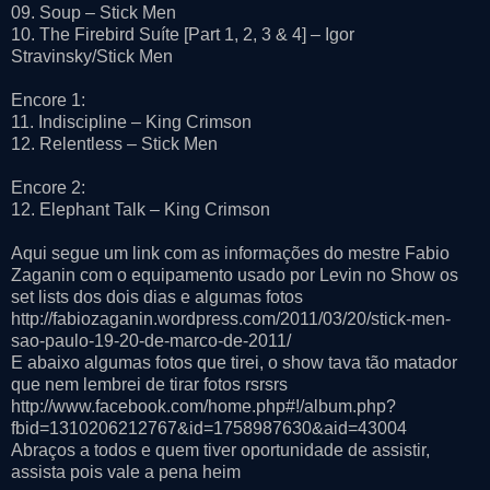
09. Soup – Stick Men
10. The Firebird Suíte [Part 1, 2, 3 & 4] – Igor
Stravinsky/Stick Men
Encore 1:
11. Indiscipline – King Crimson
12. Relentless – Stick Men
Encore 2:
12. Elephant Talk – King Crimson
Aqui segue um link com as informações do mestre Fabio
Zaganin com o equipamento usado por Levin no Show os
set lists dos dois dias e algumas fotos
http://fabiozaganin.wordpress.com/2011/03/20/stick-men-
sao-paulo-19-20-de-marco-de-2011/
E abaixo algumas fotos que tirei, o show tava tão matador
que nem lembrei de tirar fotos rsrsrs
http://www.facebook.com/home.php#!/album.php?
fbid=1310206212767&id=1758987630&aid=43004
Abraços a todos e quem tiver oportunidade de assistir,
assista pois vale a pena heim