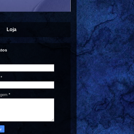
Loja
atos
l
*
agem
*