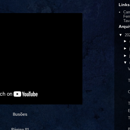
Links
Can
Fer
Tav
Arqui
▼
20
►
►
►
▼
V
T
C
T
E
Ilusões
T
B
Página 01