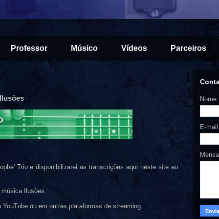
Professor
Músico
Vídeos
Parceiros
Cont
 Ilusões
Nome
E-mai
Mens
e' Trio e disponibilizarei as transcrições aqui neste site ao
 música Ilusões.
no YouTube ou em outras plataformas de streaming.