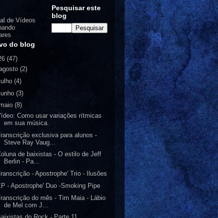
Pesquisar este
blog
al de Vídeos
nando
ares
vo do blog
26
(47)
agosto
(2)
julho
(4)
junho
(3)
maio
(8)
ídeo: Como usar variações rítmicas
em sua música.
ranscrição exclusiva para alunos -
Steve Ray Vaug...
oluna de baixistas - O estilo de Jeff
Berlin - Pa...
ranscrição - Apostrophe' Trio - Ilusões
P - Apostrophe' Duo -Smoking Pipe
ranscrição do mês - Tim Maia - Lábio
de Mel com J...
aixistas do Rock - Parte 11