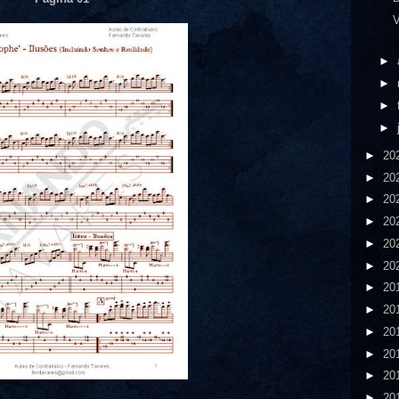
V
►
►
►
►
►
20
►
20
►
20
►
20
►
20
►
20
►
20
►
20
►
20
►
20
►
20
►
20