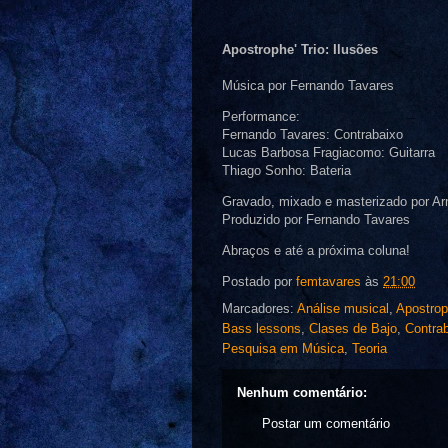
Apostrophe' Trio: Ilusões
Música por Fernando Tavares
Performance:
Fernando Tavares: Contrabaixo
Lucas Barbosa Fragiacomo: Guitarra
Thiago Sonho: Bateria
Gravado, mixado e masterizado por Ar
Produzido por Fernando Tavares
Abraços e até a próxima coluna!
Postado por
femtavares
às
21:00
Marcadores:
Análise musical
,
Apostro
Bass lessons
,
Clases de Bajo
,
Contra
Pesquisa em Música
,
Teoria
Nenhum comentário:
Postar um comentário