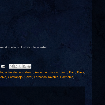
mando Leite no Estúdio Tecnoarte!
phe
,
aulas de contrabaixo
,
Aulas de música
,
Baixo
,
Bajo
,
Bass
,
baixo
,
Contrabajo
,
Cover
,
Fernando Tavares
,
Harmonia
,