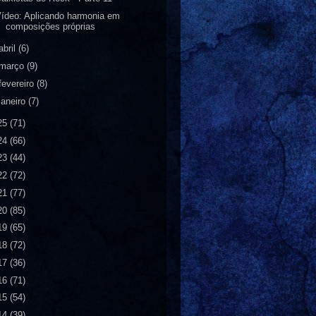
ídeo: Aplicando harmonia em
composições próprias
abril
(6)
março
(9)
fevereiro
(8)
janeiro
(7)
25
(71)
24
(66)
23
(44)
22
(72)
21
(77)
20
(85)
19
(65)
18
(72)
17
(36)
16
(71)
15
(54)
14
(39)