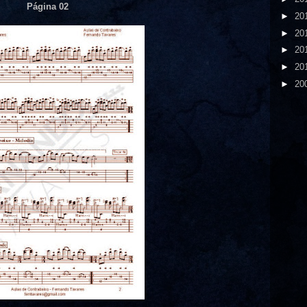
Página 02
►
20
►
20
►
20
►
20
►
20