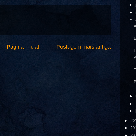
►
►
▼
A
B
Página inicial
Postagem mais antiga
P
A
T
B
►
►
►
►
20
►
20
►
20