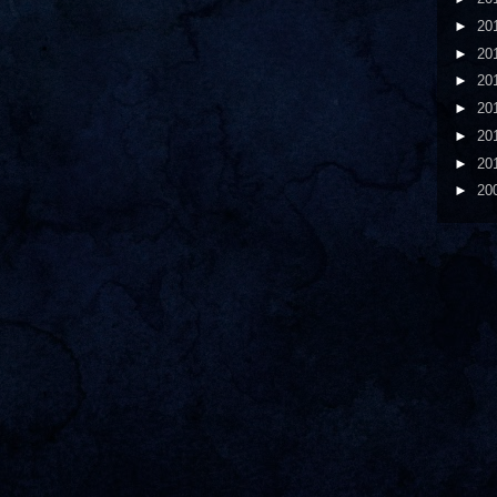
►
20
►
20
►
20
►
20
►
20
►
20
►
20