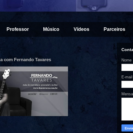
Professor
Músico
Vídeos
Parceiros
Cont
ia com Fernando Tavares
Nome
E-mai
Mens