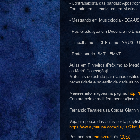
- Contrabaixista das bandas: Apostrop
Formado em Licenciatura em Música
- Mestrando em Musicologia - ECA-U
- Pós Graduação em Docência no Ensi
- Trabalha no LEDEP e- no LAMUS - 
- Professor do IB&T - EM&T
Aulas em Pinheiros (Próximo ao Metrô
ao Metrô Conceição)!
Materiais de estudo para vários estilo
necessidade e no estilo de cada aluno.
Maiores informações na página:
http:/
Contato pelo e-mail femtavares@gmai
Fernando Tavares usa Cordas Giannini,
Veja um pouco das aulas nesta playlis
https://www.youtube.com/playlist?l
Postado por
femtavares
às
10:57