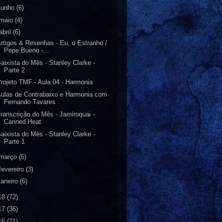
junho
(6)
maio
(4)
abril
(6)
rtigos & Resenhas - Eu, o Estranho /
Pepe Bueno -...
aixista do Mês - Stanley Clarke -
Parte 2
rojeto TMF - Aula 04 - Harmonia
ulas de Contrabaixo e Harmonia com
Fernando Tavares
ranscrição do Mês - Jamiroquai -
Canned Heat
aixista do Mês - Stanley Clarke -
Parte 1
março
(5)
fevereiro
(3)
janeiro
(6)
18
(72)
17
(36)
16
(71)