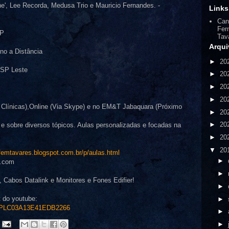
he', Lee Recorda, Medusa Trio e Mauricio Fernandes. -
Links
Can
Fer
SP
Tav
Arqui
no a Distância
►
20
USP Leste
►
20
►
20
►
20
 Clínicas),Online (Via Skype) e no EM&T Jabaquara (Próximo
►
20
►
20
s e sobre diversos tópicos. Aulas personalizadas e focadas na
►
20
▼
20
/femtavares.blogspot.com.br/p/aulas.html
►
l.com
►
 Cabos Datalink e Monitores e Fones Edifier!
►
t do youtube:
►
ist=PLC03A13E41EDB2266
►
►