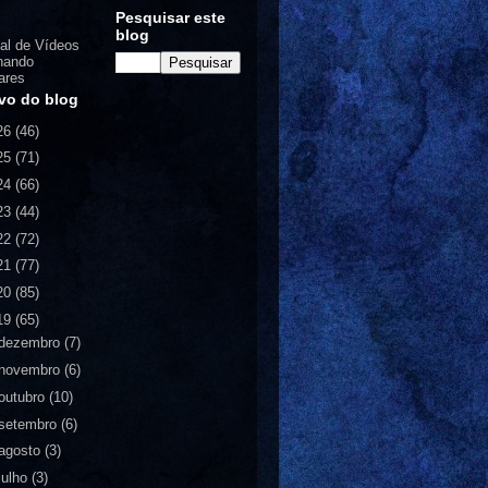
Pesquisar este
blog
al de Vídeos
nando
ares
vo do blog
26
(46)
25
(71)
24
(66)
23
(44)
22
(72)
21
(77)
20
(85)
19
(65)
dezembro
(7)
novembro
(6)
outubro
(10)
setembro
(6)
agosto
(3)
julho
(3)