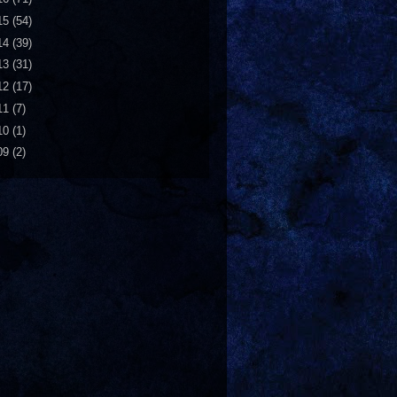
15
(54)
14
(39)
13
(31)
12
(17)
11
(7)
10
(1)
09
(2)