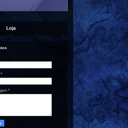
Loja
atos
l
*
agem
*