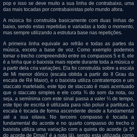
pop e isso se deve muito a sua linha de contrabaixo, uma
das mais tocadas por contrabaixistas pelo mundo afora.
A música foi construída basicamente com duas linhas de
baixo, sendo estas repetidas e variadas a todo o momento,
mas sempre utilizando a estrutura base nas repetições.
A primeira linha equivale ao refrão e todas as partes da
música, exceto a base de voz. Como exemplo podemos
tomar o trecho compreendido entre os compassos 5 e 8, ele
é a linha que o baixista mais repete durante toda a música e
a partir dela cria variações. Ela foi construída sobre a escala
de Mi menor dórico (escala obtida a partir do II Grau da
escala de Ré Maior), e o baixista utiliza contratempos e um
staccato martelado, este tipo de staccato é mais acentuado
que o staccato simples e ele corta ¾ do som da nota, ou
seja, a semínima com este sinal passa a valer ¼ de tempo,
este tipo de escrita é utilizada para não poluir a partitura. A
escala é tocada de forma ascendente desde a fundamental
até a sua oitava. No terceiro compasso é tocada a
fundamental do acorde e no quarto compasso do trecho o
baixista utiliza uma variação com a quinta do acorde (a 5ª
do acorde de Dmaj7 é a nota lá), sendo esta utilizada como