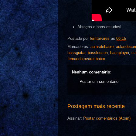
Abraços e bons estudos!
Postado por
femtavares
às
06:16
Marcadores:
aulasdebaixo
,
aulasdecon
bassguitar
,
basslesson
,
bassplayer
,
cl
fernandotavaresbaixo
Nenhum comentário:
Postar um comentário
Postagem mais recente
Assinar:
Postar comentários (Atom)