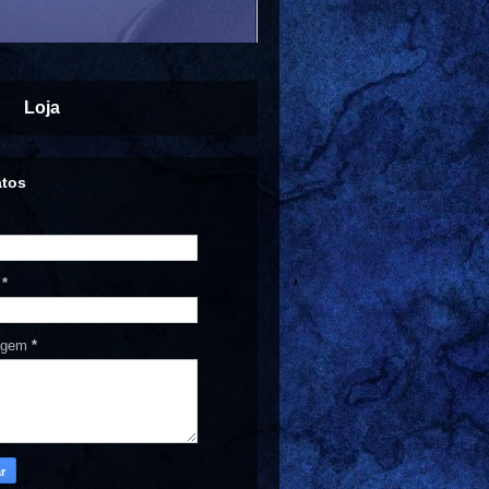
Loja
atos
l
*
agem
*