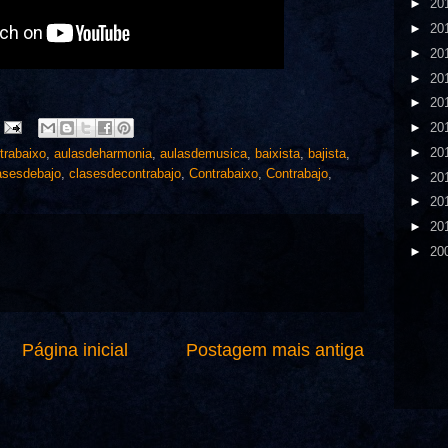
►
20
►
20
►
20
►
20
►
20
►
20
►
20
trabaixo
,
aulasdeharmonia
,
aulasdemusica
,
baixista
,
bajista
,
asesdebajo
,
clasesdecontrabajo
,
Contrabaixo
,
Contrabajo
,
►
20
►
20
►
20
►
20
Página inicial
Postagem mais antiga