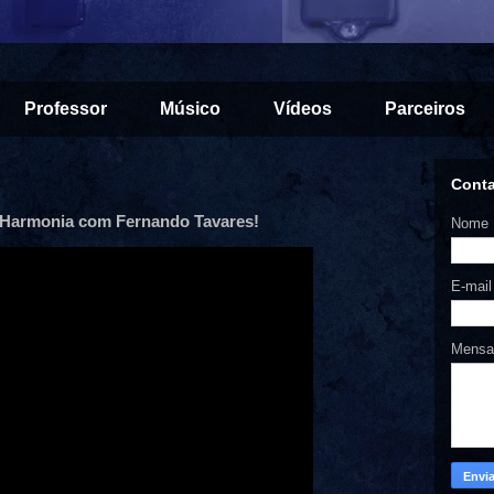
Professor
Músico
Vídeos
Parceiros
Cont
e Harmonia com Fernando Tavares!
Nome
E-mai
Mens