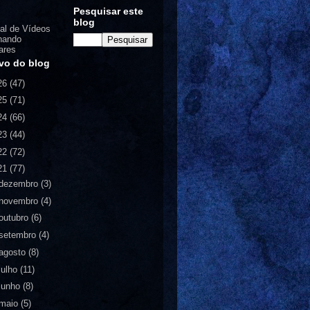
Pesquisar este
blog
al de Vídeos
nando
ares
vo do blog
26
(47)
25
(71)
24
(66)
23
(44)
22
(72)
21
(77)
dezembro
(3)
novembro
(4)
outubro
(6)
setembro
(4)
agosto
(8)
julho
(11)
junho
(8)
maio
(5)