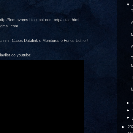
▼
T
ttp://femtavares.blogspot.com.br/p/aulas.html
A
@gmail.com
nini, Cabos Datalink e Monitores e Fones Edifier!
A
aylist do youtube:
T
T
►
►
►
►
20