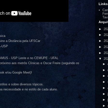
Links
Can
Fer
Tav
Arqui
►
20
►
20
sica
►
20
ino a Distância pela UFSCar
A-USP
►
20
►
20
 LAMUS - USP Leste e no CEMUPE - UFAL
▼
20
próximo aos metrôs Clínicas e Oscar Freire (seguindo os
►
►
ook e/ou Google Meet)!
►
►
stilos e sobre diversos tópicos.
►
a necessidade e no estilo de cada aluno.
►
►
►