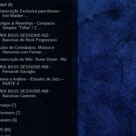
abril
(8)
ranscrição Exclusiva para Alunos -
Iron Maiden -...
rtigos & Resenhas - Compacto
Simples "Trilha" / C...
MKK BASS SESSIONS #10 -
Baixistas do Rock Progressivo
ulas de Contrabaixo, Música e
Harmonia com Fernan...
ranscrição do Mês: Duran Duran - Rio
MKK BASS SESSIONS #09 -
Fernando Savaglia
eoria e Análise – Estudos de Jazz –
PARTE 4
MKK BASS SESSIONS #08 -
Baixistas Cantores
março
(7)
fevereiro
(7)
janeiro
(6)
20
(85)