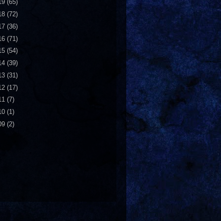
19
(65)
18
(72)
17
(36)
16
(71)
15
(54)
14
(39)
13
(31)
12
(17)
11
(7)
10
(1)
09
(2)