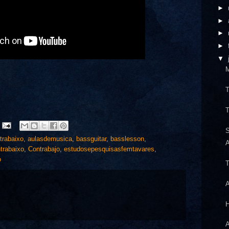
►
►
►
►
▼
M
T
T
S
trabaixo
,
aulasdemusica
,
bassguitar
,
basslesson
,
A
trabaixo
,
Contrabajo
,
estudosepesquisasfemtavares
,
o
T
A
H
A