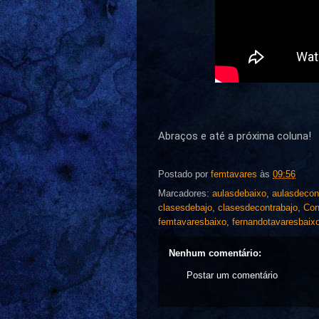
Abraços e até a próxima coluna!
Postado por
femtavares
às
09:56
Marcadores:
aulasdebaixo
,
aulasdecon
clasesdebajo
,
clasesdecontrabajo
,
Con
femtavaresbaixo
,
fernandotavaresbaix
Nenhum comentário:
Postar um comentário