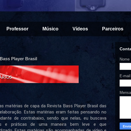
Professor
Músico
Vídeos
Parceiros
Cont
Bass Player Brasil
Nome
E-mai
Mens
as matérias de capa da Revista Bass Player Brasil das 
 elaboração. Estas matérias eram feitas pensando no 
dante de contrabaixo, sendo que nelas, eu buscava 
icas e práticas de uma maneira bem leve e que 
izado. Estas matérias são acompanhadas de vídeo e 