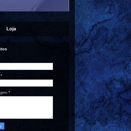
Loja
atos
l
*
agem
*