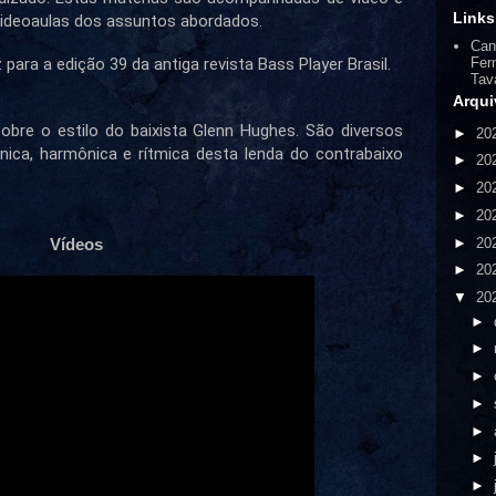
Links
ideoaulas dos assuntos abordados.
Can
para a edição 39 da antiga revista Bass Player Brasil.
Fer
Tav
Arqui
obre o estilo do baixista Glenn Hughes. São diversos 
►
20
ica, harmônica e rítmica desta lenda do contrabaixo 
►
20
►
20
►
20
►
20
Vídeos
►
20
▼
20
►
►
►
►
►
►
►