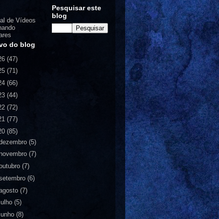
Pesquisar este
blog
al de Vídeos
nando
ares
vo do blog
26
(47)
25
(71)
24
(66)
23
(44)
22
(72)
21
(77)
20
(85)
dezembro
(5)
novembro
(7)
outubro
(7)
setembro
(6)
agosto
(7)
julho
(5)
junho
(8)