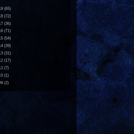
19
(65)
18
(72)
17
(36)
16
(71)
15
(54)
14
(39)
13
(31)
12
(17)
11
(7)
10
(1)
09
(2)