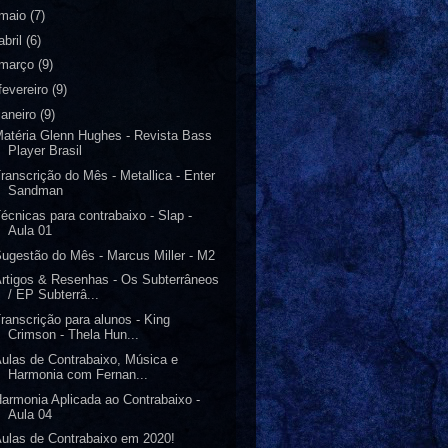
maio
(7)
abril
(6)
março
(9)
fevereiro
(9)
janeiro
(9)
atéria Glenn Hughes - Revista Bass
Player Brasil
ranscrição do Mês - Metallica - Enter
Sandman
écnicas para contrabaixo - Slap -
Aula 01
ugestão do Mês - Marcus Miller - M2
rtigos & Resenhas - Os Subterrâneos
/ EP Subterrâ...
ranscrição para alunos - King
Crimson - Thela Hun...
ulas de Contrabaixo, Música e
Harmonia com Fernan...
armonia Aplicada ao Contrabaixo -
Aula 04
ulas de Contrabaixo em 2020!