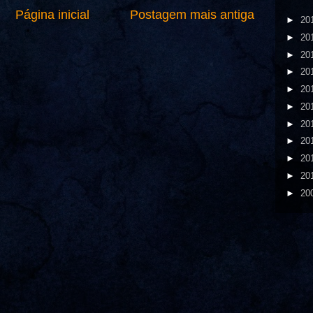
Página inicial
Postagem mais antiga
►
20
►
20
►
20
►
20
►
20
►
20
►
20
►
20
►
20
►
20
►
20