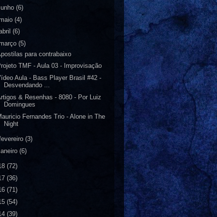
junho
(6)
maio
(4)
abril
(6)
março
(5)
postilas para contrabaixo
rojeto TMF - Aula 03 - Improvisação
ídeo Aula - Bass Player Brasil #42 -
Desvendando ...
rtigos & Resenhas - 8080 - Por Luiz
Domingues
auricio Fernandes Trio - Alone in The
Night
fevereiro
(3)
janeiro
(6)
18
(72)
17
(36)
16
(71)
15
(54)
14
(39)