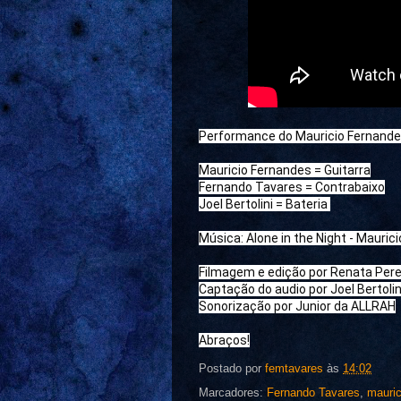
Performance do Mauricio Fernandes
Mauricio Fernandes = Guitarra
Fernando Tavares = Contrabaixo
Joel Bertolini = Bateria 
Música: Alone in the Night - Mauric
Filmagem e edição por Renata Pere
Captação do audio por Joel Bertolin
Sonorização por Junior da ALLRAH
Abraços!
Postado por
femtavares
às
14:02
Marcadores:
Fernando Tavares
,
mauric