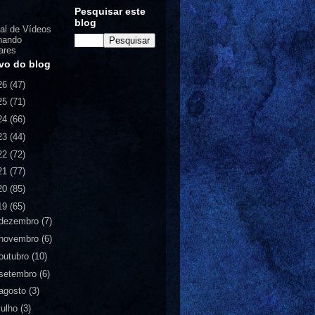
Pesquisar este
blog
al de Vídeos
nando
ares
vo do blog
26
(47)
25
(71)
24
(66)
23
(44)
22
(72)
21
(77)
20
(85)
19
(65)
dezembro
(7)
novembro
(6)
outubro
(10)
setembro
(6)
agosto
(3)
julho
(3)