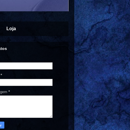
Loja
atos
l
*
agem
*