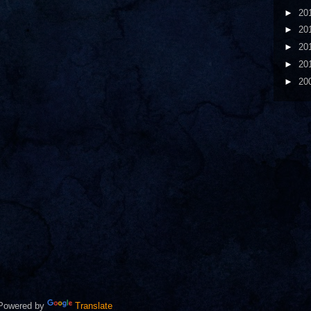
►
20
►
20
►
20
►
20
►
20
owered by
Translate