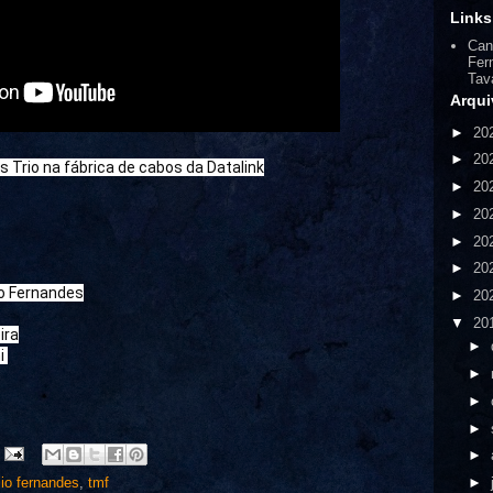
Links
Can
Fer
Tav
Arqui
►
20
►
20
 Trio na fábrica de cabos da Datalink
►
20
►
20
►
20
►
20
io Fernandes
►
20
▼
20
ira
►
i 
►
►
►
►
io fernandes
,
tmf
►