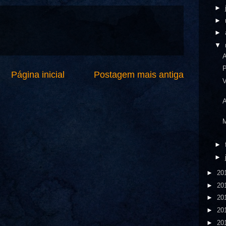
►
►
►
▼
A
P
Página inicial
Postagem mais antiga
V
A
M
►
►
►
20
►
20
►
20
►
20
►
20