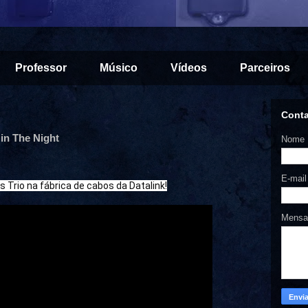
Professor
Músico
Vídeos
Parceiros
Cont
 in The Night
Nome
E-mai
Trio na fábrica de cabos da Datalink!
Mens