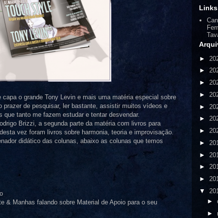
Links
Can
Fer
Tav
Arqui
►
20
►
20
►
20
►
20
 capa o grande Tony Levin e mais uma matéria especial sobre
 prazer de pesquisar, ler bastante, assistir muitos vídeos e
►
20
os que tanto me fazem estudar e tentar desvendar.
►
20
drigo Brizzi, a segunda parte da matéria com livros para
►
20
 desta vez foram livros sobre harmonia, teoria e improvisação.
nador didático das colunas, abaixo as colunas que temos
►
20
►
20
►
20
►
20
▼
20
o
►
rte & Manhas falando sobre Material de Apoio para o seu
►