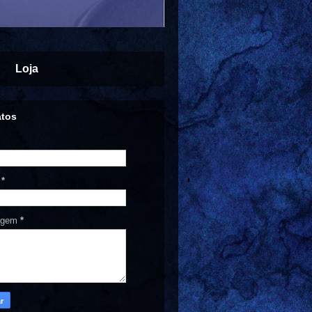
Loja
atos
l
*
agem
*