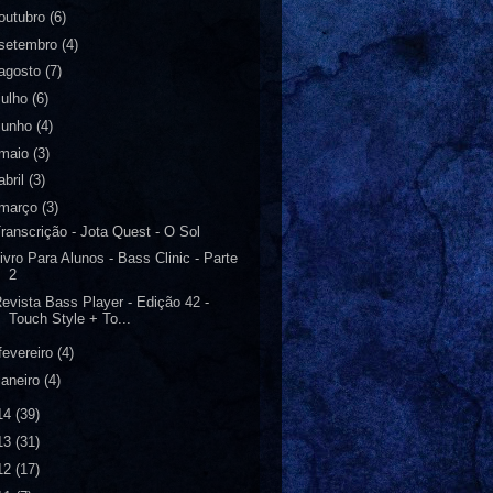
outubro
(6)
setembro
(4)
agosto
(7)
julho
(6)
junho
(4)
maio
(3)
abril
(3)
março
(3)
ranscrição - Jota Quest - O Sol
ivro Para Alunos - Bass Clinic - Parte
2
evista Bass Player - Edição 42 -
Touch Style + To...
fevereiro
(4)
janeiro
(4)
14
(39)
13
(31)
12
(17)