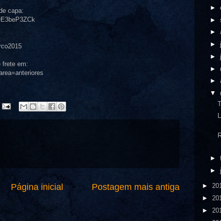
►
 de capa:
MOE3beP3ZCk
►
►
►
arco2015
►
 frete em:
►
area=anteriores
►
▼
T
L
R
►
►
Página inicial
Postagem mais antiga
►
20
►
20
►
20