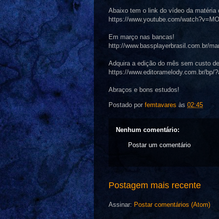
Abaixo tem o link do vídeo da matéria
https://www.youtube.com/watch?v=
Em março nas bancas!
http://www.bassplayerbrasil.com.br/m
Adquira a edição do mês sem custo de
https://www.editoramelody.com.br/bp/?
Abraços e bons estudos!
Postado por
femtavares
às
02:45
Nenhum comentário:
Postar um comentário
Postagem mais recente
Assinar:
Postar comentários (Atom)