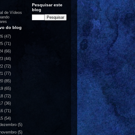
Pesquisar este
blog
al de Vídeos
nando
ares
vo do blog
26
(47)
25
(71)
24
(66)
23
(44)
22
(72)
21
(77)
20
(85)
19
(65)
18
(72)
17
(36)
16
(71)
15
(54)
dezembro
(5)
novembro
(5)