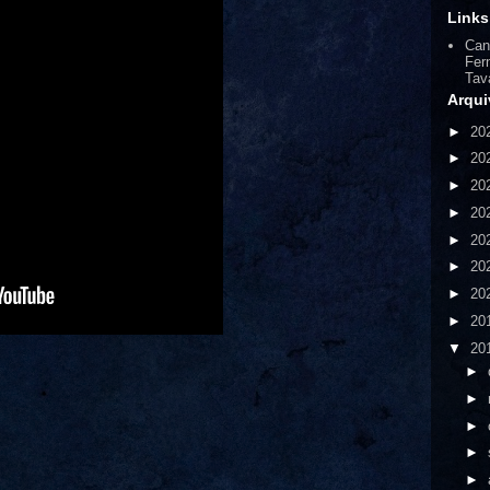
Links
Can
Fer
Tav
Arqui
►
20
►
20
►
20
►
20
►
20
►
20
►
20
►
20
▼
20
►
►
►
►
►