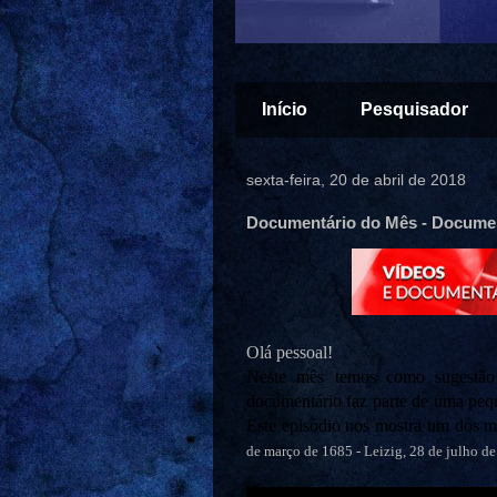
Início
Pesquisador
sexta-feira, 20 de abril de 2018
Documentário do Mês - Documen
Olá pessoal!
Neste mês temos como sugestão
documentário faz parte de uma peq
Este episódio nos mostra um dos m
de março de 1685 - Leizig, 28 de julho d