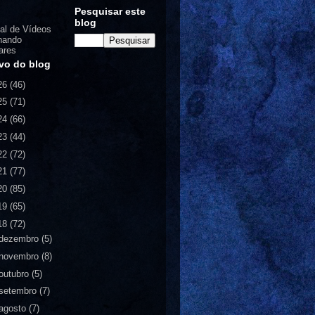
Pesquisar este
blog
al de Vídeos
nando
ares
vo do blog
26
(46)
25
(71)
24
(66)
23
(44)
22
(72)
21
(77)
20
(85)
19
(65)
18
(72)
dezembro
(5)
novembro
(8)
outubro
(5)
setembro
(7)
agosto
(7)