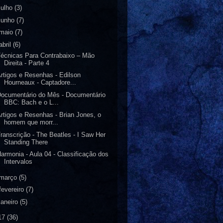
julho
(3)
junho
(7)
maio
(7)
abril
(6)
écnicas Para Contrabaixo – Mão
Direita - Parte 4
rtigos e Resenhas - Edilson
Hourneaux - Captadore...
ocumentário do Mês - Documentário
BBC: Bach e o L...
rtigos e Resenhas - Brian Jones, o
homem que morr...
ranscrição - The Beatles - I Saw Her
Standing There
armonia - Aula 04 - Classificação dos
Intervalos
março
(5)
fevereiro
(7)
janeiro
(5)
17
(36)