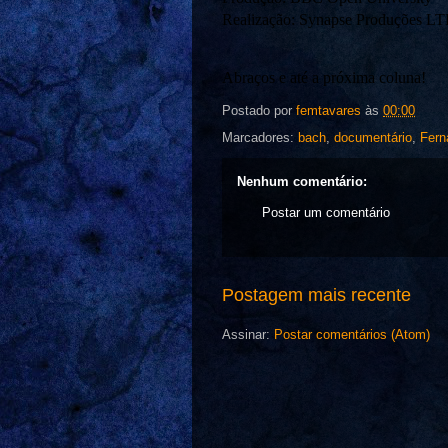
Realização: Synapse Produções L
Abraços e até a próxima coluna!
Postado por
femtavares
às
00:00
Marcadores:
bach
,
documentário
,
Fern
Nenhum comentário:
Postar um comentário
Postagem mais recente
Assinar:
Postar comentários (Atom)