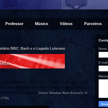
Professor
Músico
Vídeos
Parceiros
Cont
tário BBC: Bach e o Legado Luterano
Nome
E-mai
Mens
 o documentário "Bach e o Legado Luterano". Este
uena séria produzida pela BBC sobre a evolução musical.
aiores gênios da música:
Johann Sebastian Bach (Eisenach, 31
.
e 1750)