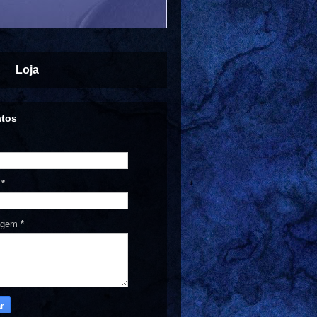
Loja
atos
l
*
agem
*