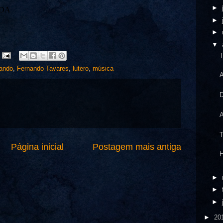
►
TDA
►
►
▼
T
ando
,
Fernando Tavares
,
lutero
,
música
A
D
A
T
Página inicial
Postagem mais antiga
H
►
►
►
►
20