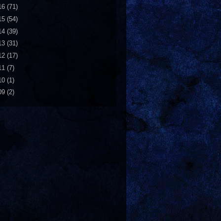
16
(71)
15
(54)
14
(39)
13
(31)
12
(17)
11
(7)
10
(1)
09
(2)