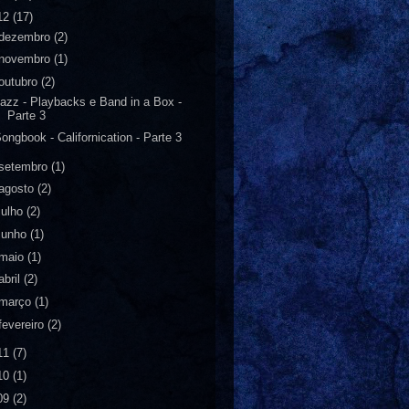
12
(17)
dezembro
(2)
novembro
(1)
outubro
(2)
azz - Playbacks e Band in a Box -
Parte 3
ongbook - Californication - Parte 3
setembro
(1)
agosto
(2)
julho
(2)
junho
(1)
maio
(1)
abril
(2)
março
(1)
fevereiro
(2)
11
(7)
10
(1)
09
(2)