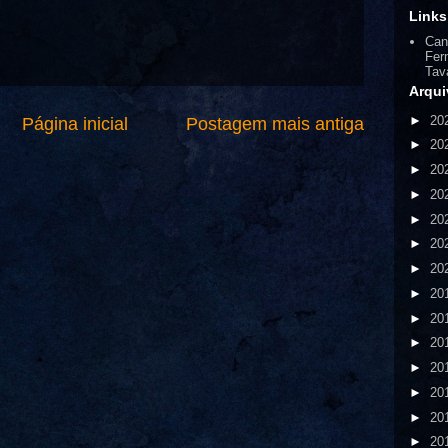
Links
Can
Fer
Tav
Arqui
►
20
Página inicial
Postagem mais antiga
►
20
►
20
►
20
►
20
►
20
►
20
►
20
►
20
►
20
►
20
►
20
►
20
►
20