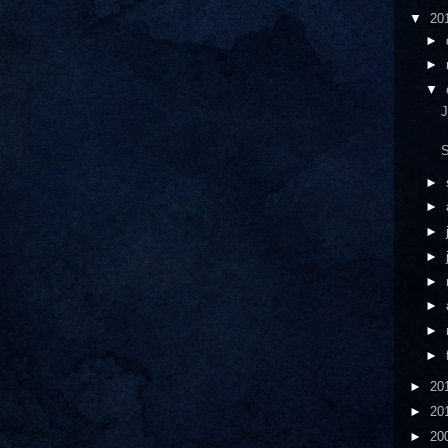
▼
20
►
►
▼
J
S
►
►
►
►
►
►
►
►
►
20
►
20
►
20