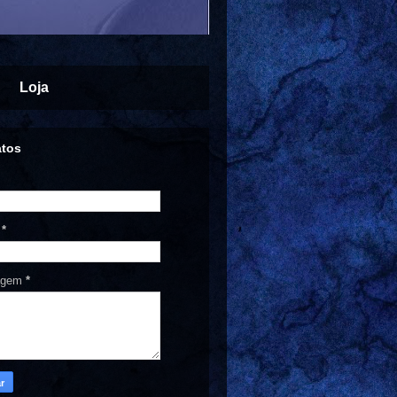
Loja
atos
l
*
agem
*