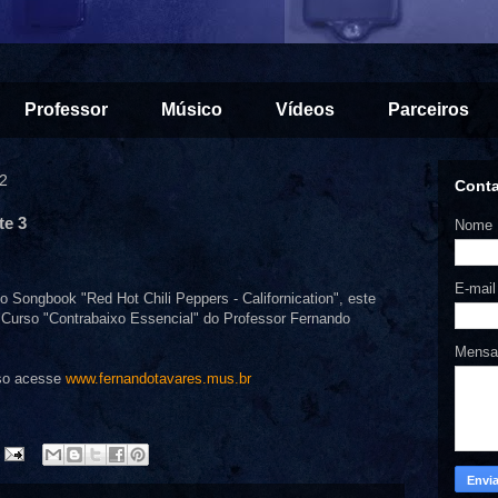
Professor
Músico
Vídeos
Parceiros
12
Cont
te 3
Nome
E-mai
 Songbook "Red Hot Chili Peppers - Californication", este
o Curso "Contrabaixo Essencial" do Professor Fernando
Mens
rso acesse
www.fernandotavares.mus.br