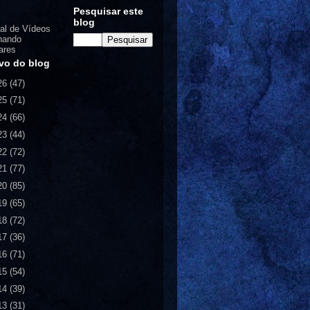
Pesquisar este
blog
al de Vídeos
nando
ares
vo do blog
26
(47)
25
(71)
24
(66)
23
(44)
22
(72)
21
(77)
20
(85)
19
(65)
18
(72)
17
(36)
16
(71)
15
(54)
14
(39)
13
(31)