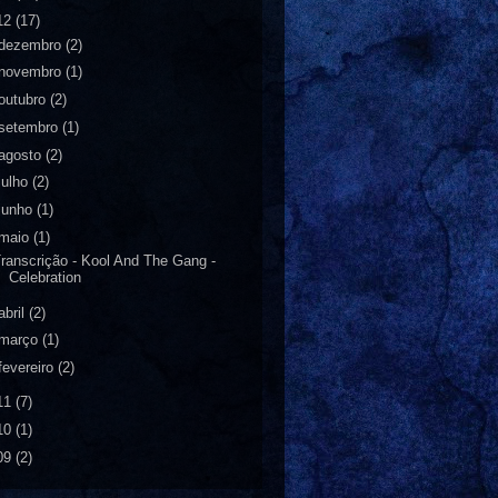
12
(17)
dezembro
(2)
novembro
(1)
outubro
(2)
setembro
(1)
agosto
(2)
julho
(2)
junho
(1)
maio
(1)
ranscrição - Kool And The Gang -
Celebration
abril
(2)
março
(1)
fevereiro
(2)
11
(7)
10
(1)
09
(2)