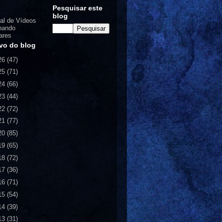
Pesquisar este
blog
al de Vídeos
nando
ares
vo do blog
26
(47)
25
(71)
24
(66)
23
(44)
22
(72)
21
(77)
20
(85)
19
(65)
18
(72)
17
(36)
16
(71)
15
(54)
14
(39)
13
(31)