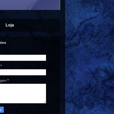
Loja
atos
l
*
agem
*