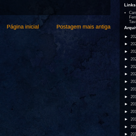
Links
Can
Fer
Tav
Página inicial
Postagem mais antiga
Arqui
►
20
►
20
►
20
►
20
►
20
►
20
►
20
►
20
►
20
►
20
►
20
►
20
►
20
►
20