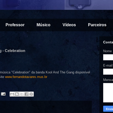
Professor
Músico
Vídeos
Parceiros
Cont
 - Celebration
Nome
E-mai
música "Celebration" da banda Kool And The Gang disponível
site
www.fernandotavares.mus.br
Mens