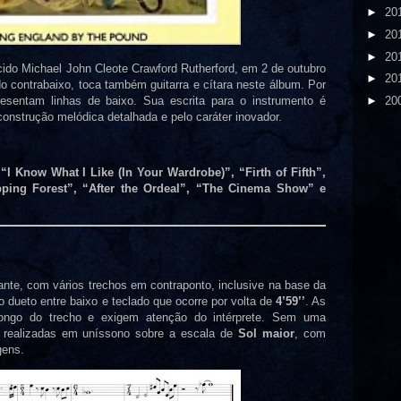
►
20
►
20
►
20
scido Michael John Cleote Crawford Rutherford, em 2 de outubro
►
20
do contrabaixo, toca também guitarra e cítara neste álbum. Por
esentam linhas de baixo. Sua escrita para o instrumento é
►
20
construção melódica detalhada e pelo caráter inovador.
“I Know What I Like (In Your Wardrobe)”, “Firth of Fifth”,
pping Forest”, “After the Ordeal”, “The Cinema Show” e
nte, com vários trechos em contraponto, inclusive na base da
 dueto entre baixo e teclado que ocorre por volta de
4’59’’
. As
ngo do trecho e exigem atenção do intérprete. Sem uma
ão realizadas em uníssono sobre a escala de
Sol maior
, com
gens.