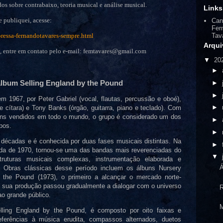
os sobre contrabaixo, teoria musical e análise musical.
Links
e publiquei, acesse:
Can
Fer
ressa-fernandotavares-sempre.html
Tav
Arqui
s, entre em contato pelo e-mail: femtavares@gmail.com
▼
20
►
álbum Selling England by the Pound
►
►
em 1967, por Peter Gabriel (vocal, flautas, percussão e oboé),
►
 e cítara) e Tony Banks (órgão, guitarra, piano e teclado). Com
ns vendidos em todo o mundo, o grupo é considerado um dos
►
pos.
►
 décadas e é conhecida por duas fases musicais distintas. Na
►
écada de 1970, tornou-se uma das bandas mais reverenciadas do
▼
truturas musicais complexas, instrumentação elaborada e
Á
l. Obras clássicas desse período incluem os álbuns Nursery
 the Pound (1973), o primeiro a alcançar o mercado norte-
, sua produção passou gradualmente a dialogar com o universo
R
ao grande público.
lling England by the Pound, é composto por oito faixas e
eferências à música erudita, compassos alternados, duetos