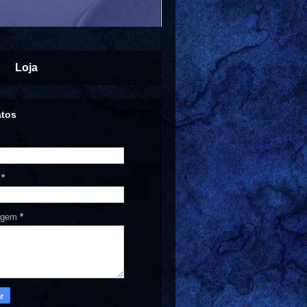
Loja
atos
l
*
agem
*