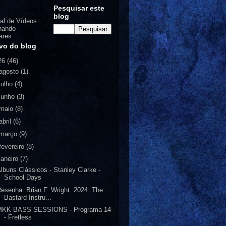
Pesquisar este
blog
al de Vídeos
nando
ares
vo do blog
26
(46)
agosto
(1)
julho
(4)
junho
(3)
maio
(8)
abril
(6)
março
(9)
fevereiro
(8)
janeiro
(7)
lbuns Clássicos - Stanley Clarke -
School Days
esenha: Brian F. Wright. 2024. The
Bastard Instru...
MKK BASS SESSIONS - Programa 14
- Fretless