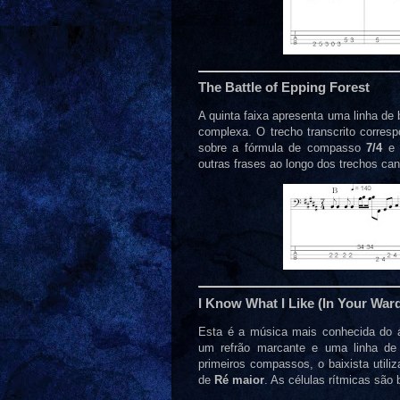
The Battle of Epping Forest
A quinta faixa apresenta uma linha de
complexa. O trecho transcrito corres
sobre a fórmula de compasso
7/4
e 
outras frases ao longo dos trechos ca
I Know What I Like (In Your War
Esta é a música mais conhecida do 
um refrão marcante e uma linha de 
primeiros compassos, o baixista utili
de
Ré maior
. As células rítmicas sã