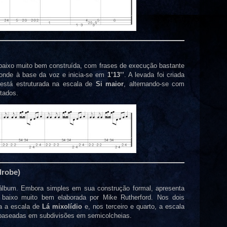
 baixo muito bem construída, com frases de execução bastante
ponde à base da voz e inicia-se em
1’13’’
. A levada foi criada
está estruturada na escala de
Si maior
, alternando-se com
ntados.
drobe)
álbum. Embora simples em sua construção formal, apresenta
baixo muito bem elaborada por Mike Rutherford. Nos dois
za a escala de
Lá mixolídio
e, nos terceiro e quarto, a escala
o baseadas em subdivisões em semicolcheias.