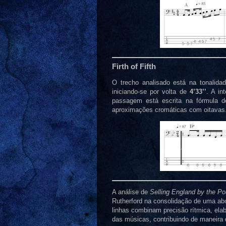
Firth of Fifth
O trecho analisado está na tonalid
iniciando-se por volta de
4’33’’
. A in
passagem está escrita na fórmula
aproximações cromáticas com oitavas
A análise de
Selling England by the P
Rutherford na consolidação de uma abo
linhas combinam precisão rítmica, ela
das músicas, contribuindo de maneira 