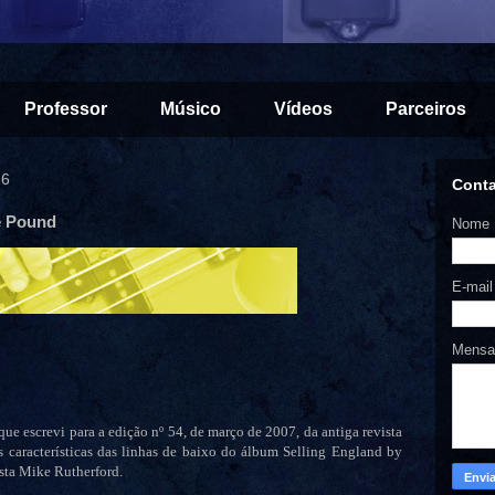
Professor
Músico
Vídeos
Parceiros
26
Cont
e Pound
Nome
E-mai
Mens
ue escrevi para a edição nº 54, de março de 2007, da antiga revista
s características das linhas de baixo do álbum Selling England by
sta Mike Rutherford.