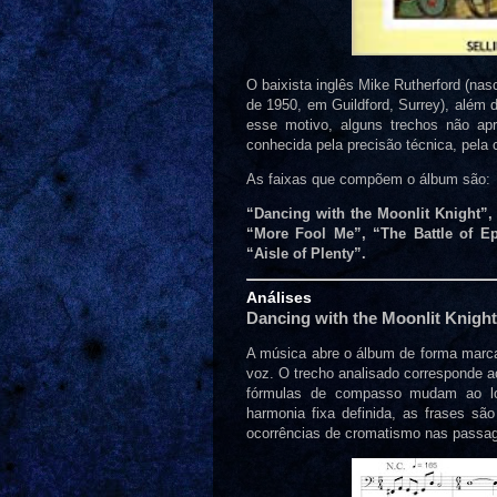
O baixista inglês Mike Rutherford (na
de 1950, em Guildford, Surrey), além 
esse motivo, alguns trechos não apr
conhecida pela precisão técnica, pela 
As faixas que compõem o álbum são:
“Dancing with the Moonlit Knight”, 
“More Fool Me”, “The Battle of E
“Aisle of Plenty”.
Análises
Dancing with the Moonlit Knight
A música abre o álbum de forma marca
voz. O trecho analisado corresponde ao
fórmulas de compasso mudam ao lo
harmonia fixa definida, as frases s
ocorrências de cromatismo nas passa