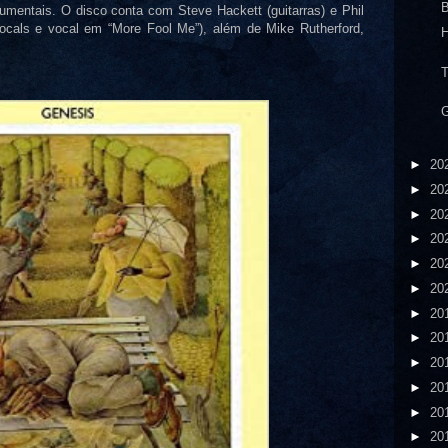
B
umentais. O disco conta com Steve Hackett (guitarras) e Phil
 vocals e vocal em “More Fool Me”), além de Mike Rutherford,
H
T
G
►
20
►
20
►
20
►
20
►
20
►
20
►
20
►
20
►
20
►
20
►
20
►
20