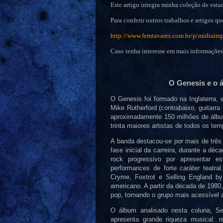
Este artigo integra minha coleção de estud
Para conferir outros trabalhos e artigos qu
http://www.femtavares.com.br/p/midiaimp
Caso tenha interesse em mais informaçõe
O Genesis e o 
O Genesis foi formado na Inglaterra, 
Mike Rutherford (contrabaixo, guitarra
aproximadamente 150 milhões de álbu
trinta maiores artistas de todos os tem
A banda destacou-se por mais de três
fase inicial da carreira, durante a d
rock progressivo por apresentar es
performances de forte caráter teatra
Cryme, Foxtrot e Selling England by
americano. A partir da década de 1980
pop, tornando o grupo mais acessível 
O álbum analisado nesta coluna, Se
apresenta grande riqueza musical: r