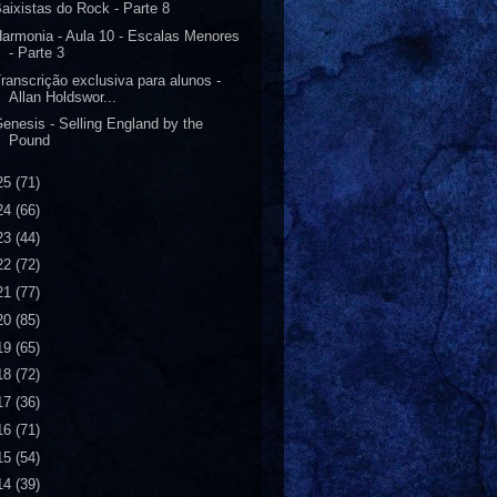
aixistas do Rock - Parte 8
armonia - Aula 10 - Escalas Menores
- Parte 3
ranscrição exclusiva para alunos -
Allan Holdswor...
enesis - Selling England by the
Pound
25
(71)
24
(66)
23
(44)
22
(72)
21
(77)
20
(85)
19
(65)
18
(72)
17
(36)
16
(71)
15
(54)
14
(39)