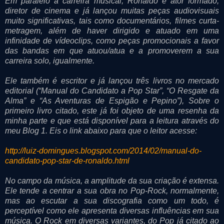
Em paralelo à carreira musical, Ronaldo é ator formado,
diretor de cinema e já lançou muitas peças audiovisuais
muito significativas, tais como documentários, filmes curta-
metragem, além de haver dirigido e atuado em uma
infinidade de vídeoclips, como peças promocionais a favor
das bandas em que atuou/atua e a promoverem a sua
carreira solo, igualmente.
Ele também é escritor e já lançou três livros no mercado
editorial (“Manual do Candidato a Pop Star”, “O Resgate da
Alma” e “As Aventuras de Espigão e Pepino”), Sobre o
primeiro livro citado, este já foi objeto de uma resenha da
minha parte e que está disponível para a leitura através do
meu Blog 1. Eis o link abaixo para que o leitor acesse:
http://luiz-domingues.blogspot.com/2014/02/manual-do-
candidato-pop-star-de-ronaldo.html
No campo da música, a amplitude da sua criação é extensa.
Ele tende a centrar a sua obra no Pop-Rock, normalmente,
mas ao escutar a sua discografia como um todo, é
perceptível como ele apresenta diversas influências em sua
música. O Rock em diversas variantes, do Pop já citado ao