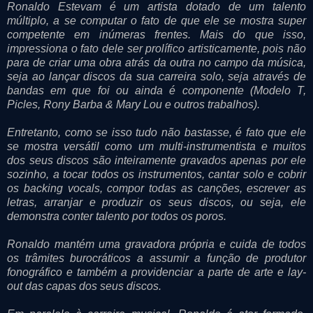
Ronaldo Estevam é um artista dotado de um talento
múltiplo, a se computar o fato de que ele se mostra super
competente em inúmeras frentes. Mais do que isso,
impressiona o fato dele ser prolífico artisticamente, pois não
para de criar uma obra atrás da outra no campo da música,
seja ao lançar discos da sua carreira solo, seja através de
bandas em que foi ou ainda é componente (Modelo T,
Picles, Rony Barba & Mary Lou e outros trabalhos).
Entretanto, como se isso tudo não bastasse, é fato que ele
se mostra versátil como um multi-instrumentista e muitos
dos seus discos são inteiramente gravados apenas por ele
sozinho, a tocar todos os instrumentos, cantar solo e cobrir
os backing vocals, compor todas as canções, escrever as
letras, arranjar e produzir os seus discos, ou seja, ele
demonstra conter talento por todos os poros.
Ronaldo mantém uma gravadora própria e cuida de todos
os trâmites burocráticos a assumir a função de produtor
fonográfico e também a providenciar a parte de arte e lay-
out das capas dos seus discos.