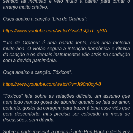
sentido tal inclusão e veio muito a calhar para tornar o
arranjo muito criativo.
Ouça abaixo a canção “Lira de Orpheu”:
https://www.youtube.com/watch?v=A1sQoT_qSlA
“Lira de Orpheu” é uma balada lenta, com uma melodia
muito boa. O violão segura a intenção harmônica e rítmica
da canção e os demais instrumentos vão atrás na condução
com a devida parcimônia.
Ouça abaixo a canção: Tóxicos”.
https://www.youtube.com/watch?v=Jt90n0cyf-8
“Tóxicos” fala sobre as relações difíceis, um assunto que
nem todo mundo gosta de abordar quando se fala de amor,
portanto, gostei da coragem para trazer à tona esse viés que
gera desconforto, mas precisa ser colocado na mesa de
discussões, sem dúvida.
Sobre a parte musical, a opção é pelo Pop-Rock e desta vez