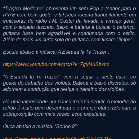
“Trágico Moderno” apresenta um som Pop a tender para o
R’n’B com bom gosto, e tal peça tocaria tranquilamente em
emissoras de rádio FM. Gostei da levada e arranjo geral,
com o teclado discreto, baixo e bateria a buscar o balanço,
guitarra base bem agradável e coadunada com o estilo.
Além de mais um curto solo de guitarra, com timbre "limpo".
Escute abaixo a música: A Estrada Ia Te Trazer”:
https://www.youtube.com/watch?v=7gM4riSbxhc
“A Estrada Ia Te Trazer”, vem a seguir e neste caso, eu
gostei do trabalho dos violões. Bateria e baixo discretos, só
adornam a condução que realça o trabalho dos violões.
Há uma intensidade um pouco maior a seguir. A melodia do
refrão é muito bem desenhada e o arranjo elaborado para a
sobreposição com mais vozes, ficou excelente.
Ouça abaixo a música: “Sonho 9”:
https://www.youtube.com/watch?v=HoCIpLGGI1g