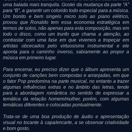
uma balada mais tranquila. Gostei da mudança da parte “A”
para “B”, a garantir um colorido todo especial para a música.
Um bonito e bem singelo micro solo ao piano elétrico,
provou que Ronaldo tem essa economia estratégica em
termos de solos, não apenas para esta composição, mas em
todo o disco, como um trunfo que chama a atenção, ao
contrastar com uma fase em que vivemos a tropeçar em
artistas obcecados pelo virtuosismo instrumental e ele
aponta para o caminho inverso, sabiamente ao propor a
música em primeiro lugar.
Para encerrar, eu preciso dizer que o álbum apresenta um
conjunto de canções bem compostas e arranjadas, em que
o fator Pop predomina na parte musical, no entanto a trazer
algumas influências extras e no âmbito das letras, tende
para a abordagem romântica no sentido de expressar a
temática da relação homem/mulher, porém, com algumas
temáticas diferentes e colocadas pontualmente.
Trata-se de uma boa produção de áudio e apresentação
visual no tocante à capa/encarte, a se observar criatividade
e bom gosto.