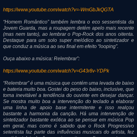
https://www.youtube.com/watch?v=-WmGbJkQGTA
“Homem Romântico” também lembra o eco sessentista da
Jovem Guarda, mas a roupagem detém apelo mais recente
(mas nem tanto), ao lembrar o Pop-Rock dos anos oitenta.
Destaque para um solo super melódico ao sintetizador e
que conduz a música ao seu final em efeito “looping”.
Ouça abaixo a música: Relembrar”:
https://www.youtube.com/watch?v=G43r8v-YDPk
“Relembrar” é uma música que contém uma levada de baixo
e bateria muito boa. Gostei do peso do baixo, inclusive, que
torna inevitável a tendência do ouvinte em desejar dançar.
Se mostra muito boa a intervenção do teclado a elaborar
uma linha de apoio base intermitente e isso realçou
bastante a harmonia da canção. Há uma intervenção de
sintetizador bastante exótica ao se pensar em música Pop
em geral, mas como é sabido que o Rock Progressivo
setentista faz parte das influências musicais do artista, fez