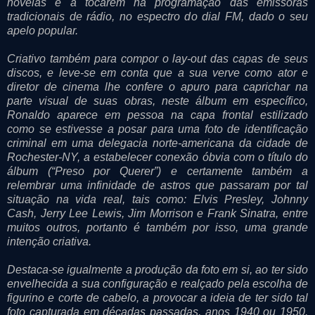
novelas e a tocarem na programação das emissoras
tradicionais de rádio, no espectro do dial FM, dado o seu
apelo popular.
Criativo também para compor o lay-out das capas de seus
discos, e leve-se em conta que a sua verve como ator e
diretor de cinema lhe confere o apuro para caprichar na
parte visual de suas obras, neste álbum em específico,
Ronaldo aparece em pessoa na capa frontal estilizado
como se estivesse a posar para uma foto de identificação
criminal em uma delegacia norte-americana da cidade de
Rochester-NY, a estabelecer conexão óbvia com o título do
álbum (“Preso por Querer”) e certamente também a
relembrar uma infinidade de astros que passaram por tal
situação na vida real, tais como: Elvis Presley, Johnny
Cash, Jerry Lee Lewis, Jim Morrison e Frank Sinatra, entre
muitos outros, portanto é também por isso, uma grande
intenção criativa.
Destaca-se igualmente a produção da foto em si, ao ter sido
envelhecida a sua configuração e realçado pela escolha de
figurino e corte de cabelo, a provocar a ideia de ter sido tal
foto capturada em décadas passadas, anos 1940 ou 1950,